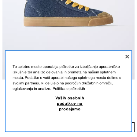
To spletno mesto uporablja piškotke za izboljšanje uporabniške
izkušnje ter analizo delovanja in prometa na našem spletnem
mestu. Podatke o vaši uporabi našega spletnega mesta delimo s
svojimi partnerji, ki delujejo na področjih družabnih omrežij,
oglaševanja in analize.
Politika o piškotkih
OPIS
SESTAVA
MERE
Vaših osebnih
USNJENI ŠPORTNI GLEŽNJARJI
podatkov ne
Športni gležnjarji iz govejega usnja. Zapiranje s stransko zadrgo. Upogljiv
42,95 EUR
-69%
12,99 EUR
prodajamo
vložek. Jezik iz 100 % govejega usnja. Gumijast podplat.
42,95 EUR NAJNIŽJA CENA V ZADNJIH 30. DNEH; 12,99 EUR ZNIŽANA CENA
VELIKOST 40: čevlji so na voljo v velikosti 40.
12
DODAJ
MODRA
4240/730/400
USNJE: Izdelano iz visokokakovostnega usnja. Morebitne gube ali