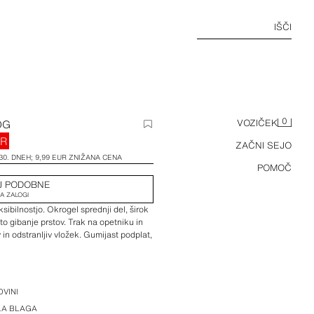
IŠČI
0
OG
VOZIČEK
UR
ZAČNI SEJO
30. DNEH; 9,99 EUR ZNIŽANA CENA
POMOČ
J PODOBNE
NA ZALOGI
ksibilnostjo. Okrogel sprednji del, širok
to gibanje prstov. Trak na opetniku in
v in odstranljiv vložek. Gumijast podplat,
likosti 40.
VINI
skluzivnega materiala. Morebitne oznake
ILA BLAGA
 potrjujejo pristnost pravega usnja.