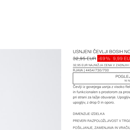
USNJENI ČEVLJI BOSIH N
32,95 EUR
-69%
9,99 E
32,95 EUR NAJNIŽJA CENA V ZADNJIH 
RJAVA
4454/730/700
POGLE
NI 
Čevlji iz govejega usnja z visoko fle
in funkcionalen s prostorom za pros
pri strani za lažje obuvanje. Upoglji
upogljiv, z drop 0 in oporo.
VELIKOST 40: čevlji so na voljo v ve
DIMENZIJE IZDELKA
PREVERI RAZPOLOŽLJIVOST V TRGO
USNJE: ta izdelek je izdelan iz ek
POŠILJANJE, ZAMENJAVA IN VRAČ
ali barvne razlike so značilnosti, ki