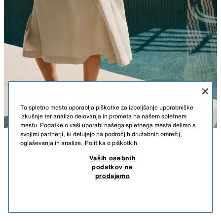
To spletno mesto uporablja piškotke za izboljšanje uporabniške
izkušnje ter analizo delovanja in prometa na našem spletnem
mestu. Podatke o vaši uporabi našega spletnega mesta delimo s
svojimi partnerji, ki delujejo na področjih družabnih omrežij,
oglaševanja in analize.
Politika o piškotkih
OPIS
SREDNJE DOLGA OBLEKA IZ LANENE MEŠANICE ZW
SESTAVA
MERE
KOLEKCIJA
Vaših osebnih
podatkov ne
Višina modela: 178 cm
59,95 EUR
-83%
9,99 EUR
prodajamo
59,95 EUR NAJNIŽJA CENA V ZADNJIH 30. DNEH; 9,99 EUR ZNIŽANA CENA
KOLEKCIJA ZARA ŽENSKE
9,99
POGLEJ PODOBNE
Srednje dolga obleka iz mešanice lana in bombaža. Raven izrez in dolg
NI NA ZALOGI
PEŠČENA / SIVKASTA PEŠČENA
2103/901/081
rokav z manšeto. Detajl elastike s satastim vzorcem. A-linija.