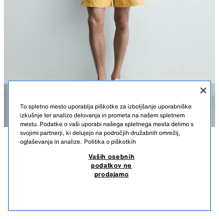
To spletno mesto uporablja piškotke za izboljšanje uporabniške
izkušnje ter analizo delovanja in prometa na našem spletnem
mestu. Podatke o vaši uporabi našega spletnega mesta delimo s
svojimi partnerji, ki delujejo na področjih družabnih omrežij,
oglaševanja in analize.
Politika o piškotkih
OPIS
SESTAVA
MERE
OHLAPNE BERMUDA HLAČE IZ DŽINSA V BARVI
Vaših osebnih
podatkov ne
Višina modela: 186 cm
29,95 EUR
-56%
12,99 EUR
prodajamo
29,95 EUR NAJNIŽJA CENA V ZADNJIH 30. DNEH; 12,99 EUR ZNIŽANA CENA
Ravne hlačnice od bokov do kolen, z ohlapnejšim krojem. Srednje visok
12,9
pas. Toga tkanina. Ohlapne bermuda hlače iz bombažnega džinsa. Pas z
POGLEJ PODOBNE
detajlom gub na zadnji strani. Pet žepov. Spran videz. Spredaj zapenjanje
NI NA ZALOGI
RUMENA
5585/599/300
na gumbe.