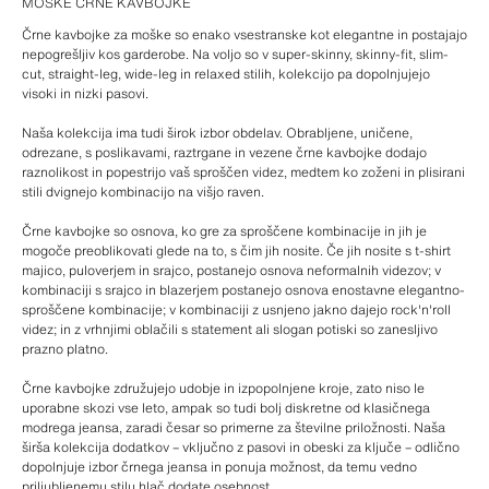
MOŠKE ČRNE KAVBOJKE
Črne kavbojke za moške so enako vsestranske kot elegantne in postajajo
nepogrešljiv kos garderobe. Na voljo so v super-skinny, skinny-fit, slim-
cut, straight-leg, wide-leg in relaxed stilih, kolekcijo pa dopolnjujejo
visoki in nizki pasovi.
Naša kolekcija ima tudi širok izbor obdelav. Obrabljene, uničene,
odrezane, s poslikavami, raztrgane in vezene črne kavbojke dodajo
raznolikost in popestrijo vaš sproščen videz, medtem ko zoženi in plisirani
stili dvignejo kombinacijo na višjo raven.
Črne kavbojke so osnova, ko gre za sproščene kombinacije in jih je
mogoče preoblikovati glede na to, s čim jih nosite. Če jih nosite s t-shirt
majico, puloverjem in srajco, postanejo osnova neformalnih videzov; v
kombinaciji s srajco in blazerjem postanejo osnova enostavne elegantno-
sproščene kombinacije; v kombinaciji z usnjeno jakno dajejo rock'n'roll
videz; in z vrhnjimi oblačili s statement ali slogan potiski so zanesljivo
prazno platno.
Črne kavbojke združujejo udobje in izpopolnjene kroje, zato niso le
uporabne skozi vse leto, ampak so tudi bolj diskretne od klasičnega
modrega jeansa, zaradi česar so primerne za številne priložnosti. Naša
širša kolekcija dodatkov – vključno z pasovi in obeski za ključe – odlično
dopolnjuje izbor črnega jeansa in ponuja možnost, da temu vedno
priljubljenemu stilu hlač dodate osebnost.