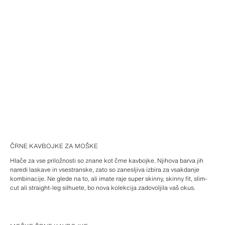
ČRNE KAVBOJKE ZA MOŠKE
Hlače za vse priložnosti so znane kot črne kavbojke. Njihova barva jih
naredi laskave in vsestranske, zato so zanesljiva izbira za vsakdanje
kombinacije. Ne glede na to, ali imate raje super skinny, skinny fit, slim-
cut ali straight-leg silhuete, bo nova kolekcija zadovoljila vaš okus.