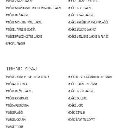
MOŠKE ZIMSKE JAKNE
MOŠKE JAKNE S KAPUCO
MOŠKE MORNARSKO MODRE IN MODRE JAKNE
MOŠKE BELE JAKNE
MOŠKE BEŽ JAKNE
MOŠKE RJAVE JAKNE
MOŠKE MOTORISTIČNE JAKNE
MOŠKE PREŠITE JAKNE IN PLAŠČI
MOŠKE JAKNE IZ SEMIŠA
MOŠKE ZELENE JAKNE1
MOŠKE PRILOŽNOSTNE JAKNE
MOŠKE USNJENE JAKNE IN PLAŠČI
SPECIAL PRICES
TREND ZDAJ
MOŠKE JAKNE IZ UMETNEGA USNJA
MOŠKI BREZROKAVNIKI IN TELOVNIKI
MOŠKA PUHOVKA
MOŠKE JAKNE IZ DŽINSA
MOŠKE DEŽNE JAKNE
MOŠKE DEŽNE JAKNE
MOŠKE KAVBOJKE
MOŠKE OBLEKE
MOŠKA PLETENINA
MOŠKE JOPE
MOŠKI PLAŠČI
MOŠKI ČEVLJI
MOŠKI MOKASINI
MOŠKI ŠPORTNI COPATI
MOŠKE TORBE