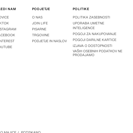
LEDI NAM
PODJETJE
POLITIKE
OVICE
O NAS
POLITIKA ZASEBNOSTI
IKTOK
JOIN LIFE
UPORABA UMETNE
INTELIGENCE
NSTAGRAM
PISARNE
POGOJI ZA NAKUPOVANJE
ACEBOOK
TRGOVINE
POGOJI DARILNE KARTICE
INTEREST
PODJETJE IN NASLOV
IZJAVA O DOSTOPNOSTI
OUTUBE
VAŠIH OSEBNIH PODATKOV NE
PRODAJAMO
O MAJICE
/
POTISKANO