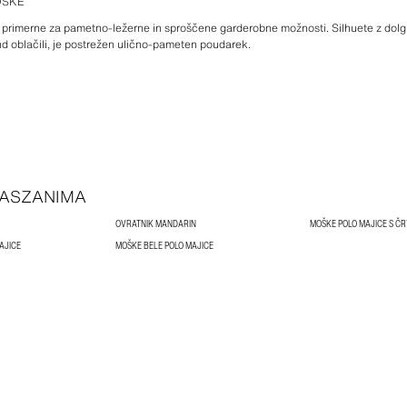
OŠKE
primerne za pametno-ležerne in sproščene garderobne možnosti. Silhuete z dolgimi
d oblačili, je postrežen ulično-pameten poudarek.
ASZANIMA
OVRATNIK MANDARIN
MOŠKE POLO MAJICE S ČR
AJICE
MOŠKE BELE POLO MAJICE