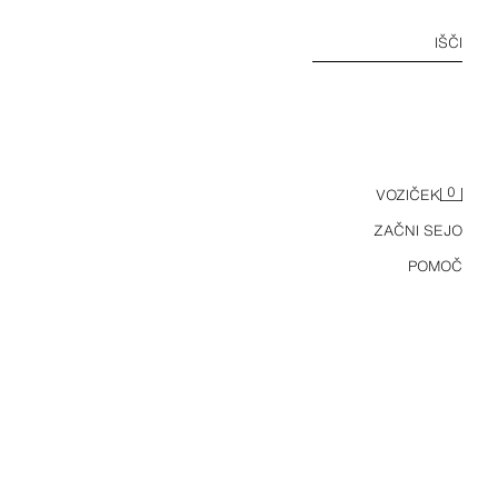
IŠČI
0
VOZIČEK
ZAČNI SEJO
POMOČ
POLO MAJICA S ČRTAMI MEHIKA 70 FIFA WORLD CUP™ FIFA CLASSICS