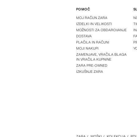
POMOČ
S
MOJ RAČUN ZARA
N
IZDELKI IN VELIKOSTI
T
MOŽNOSTI ZA OBDAROVANJE
I
DOSTAVA
F
PLAČILA IN RAČUNI
P
MOJI NAKUPI
Y
ZAMENJAVE, VRAČILA BLAGA
IN VRAČILA KUPNINE
ZARA PRE-OWNED
IZKUŠNJE ZARA
ZARA
/
MOŠKI
/
KOLEKCIJA
/
POL