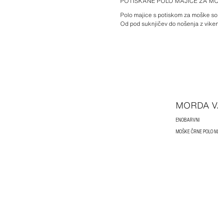
POTISKANE POLO MAJICE ZA M
Polo majice s potiskom za moške so 
Od pod suknjičev do nošenja z viken
MORDA V
ENOBARVNI
MOŠKE ČRNE POLO M