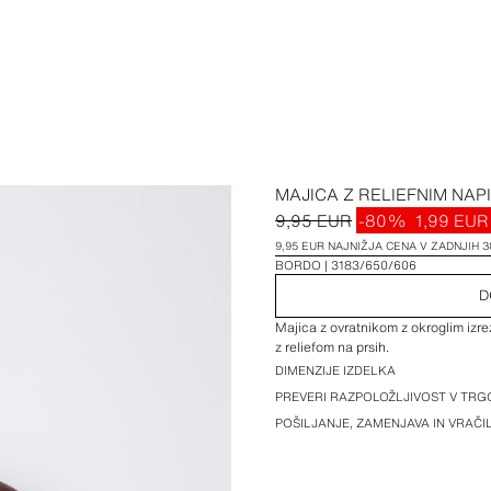
MAJICA Z RELIEFNIM NAP
9,95 EUR
-80%
1,99 EUR
9,95 EUR NAJNIŽJA CENA V ZADNJIH 3
BORDO
3183/650/606
D
Majica z ovratnikom z okroglim izr
z reliefom na prsih.
DIMENZIJE IZDELKA
PREVERI RAZPOLOŽLJIVOST V TRGO
POŠILJANJE, ZAMENJAVA IN VRAČ