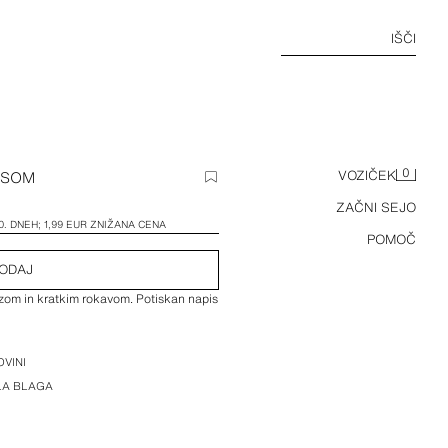
IŠČI
0
ISOM
VOZIČEK
ZAČNI SEJO
0. DNEH; 1,99 EUR ZNIŽANA CENA
POMOČ
ODAJ
ezom in kratkim rokavom. Potiskan napis
VINI
ILA BLAGA