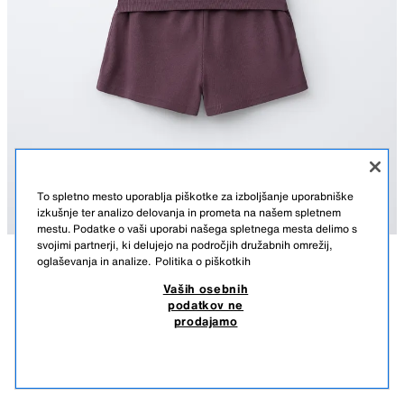
To spletno mesto uporablja piškotke za izboljšanje uporabniške
izkušnje ter analizo delovanja in prometa na našem spletnem
mestu. Podatke o vaši uporabi našega spletnega mesta delimo s
svojimi partnerji, ki delujejo na področjih družabnih omrežij,
oglaševanja in analize.
Politika o piškotkih
OPIS
SESTAVA
MERE
KOMPLET REBRASTA MAJICA IN KRATKE HLAČE
Vaših osebnih
podatkov ne
Dvodelni rebrasti komplet. Majica z ovratnikom z okroglim izrezom in
15,95 EUR
-74%
3,99 EUR
prodajamo
rokavi brez rokavov. Detajl šiva spredaj in zadaj. Kratke hlače z elastičnim
15,95 EUR NAJNIŽJA CENA V ZADNJIH 30. DNEH; 3,99 EUR ZNIŽANA CENA
pasom in žepi na sprednji strani.
3,99
ŠKRLATNA
0613/603/603
POGLEJ PODOBNE
NI NA ZALOGI