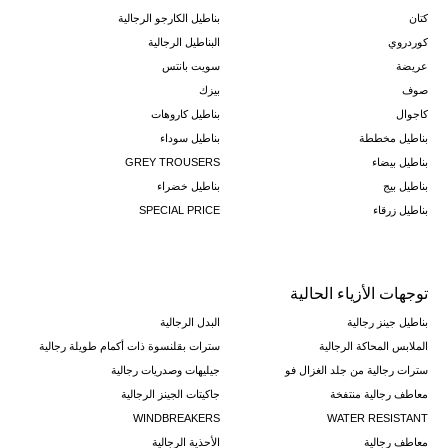
كتان
بناطيل الكارجو الرجالية
كوردروي
البناطيل الرجالية
عريضة
سويت بانتس
صوف
بيزك
كاجوال
بناطيل كاروهات
بناطيل مخططة
بناطيل سوداء
بناطيل بيضاء
GREY TROUSERS
بناطيل بيج
بناطيل خضراء
بناطيل زرقاء
SPECIAL PRICE
توجهات الأزياء الحالية
بناطيل جينز رجالية
البدل الرجالية
الملابس المحاكة الرجالية
سترات بقلنسوة ذات أكمام طويلة رجالية
سترات رجالية من جلد الغزال فو
جيليهات وصدريات رجالية
معاطف رجالية منتفخة
جاكيتات الجينز الرجالية
WINDBREAKERS
WATER RESISTANT
معاطف رجالية
الأحذية الرجالية