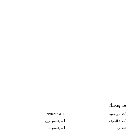
قد يعجبك
أحذية رسمية
BAREFOOT
أحذية الصيف
أحذية اسبادريل
قباقيب
أحذية سوداء