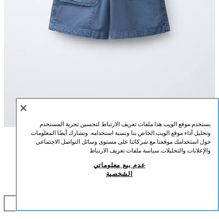
يستخدم موقع الويب هذا ملفات تعريف الارتباط لتحسين تجربة المستخدم
وتحليل أداء موقع الويب الخاص بنا ونسبة استخدامه. ونشارك أيضًا المعلومات
حول استخدامك موقعنا مع شركائنا على مستوى وسائل التواصل الاجتماعي
الوصف
التركيب
القياسات
والإعلانات والتحليلات.
سياسة ملفات تعريف الارتباط
عدم بيع معلوماتي
برمودا بشريط خصر مطاطي. جيوب أمامية وجيوب رقعة بطية في الأمام.
برمودا PUKAS SURF CARGO
الشخصية
أزرق وسط
6917/526/427
129.00 SAR
0 SAR
إضافة