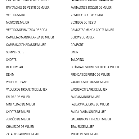
PANTALONES TIRO ALTO DE MUJER
PANTALONES ANCHOS PARA MUJER
PANTALONES DE VESTIR DE MUJER
PANTALONES JOGGER DE MUJER
VESTIDOS MIDI
VESTIDOS CORTOS Y MINI
MONOS DE MUJER
VESTIDOS DE FIESTA
VESTIDOS DE INVITADA DE BODA
CAMISETAS MANGA CORTA MUJER
CAMISETAS MANGA LARGA DE MUJER
BLUSAS DE MUJER
CAMISAS SATINADAS DE MUJER
COMFORT
SUMMER SETS
LINEN
SHORTS
TAILORING
BEACHWEAR
CHÁNDALES CON ESTILO PARA MUJER
DENIM
PRENDAS DE PUNTO DE MUJER
WIDE LEG JEANS
VAQUEROS RECTOS DE MUJER
VAQUEROS TIRO ALTO DE MUJER
VAQUEROS FLARE DE MUJER
FALDAS DE MUJER
FALDAS MIDI DE MUJER
MINIFALDAS DE MUJER
FALDAS VAQUERAS DE MUJER
SHORTS DE MUJER
FALDA PANTALÓN DE MUJER
JERSÉIS DE MUJER
GABARDINAS Y TRENCH MUJER
CHALECOS DE MUJER
TRAJES DE MUJER
ZAPATOS TACÓN DE MUJER
MOCASINES DE MUJER