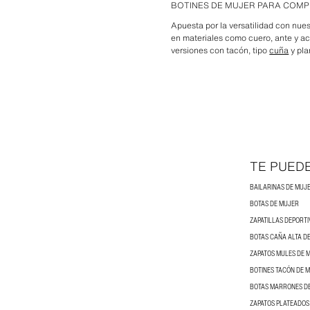
BOTINES DE MUJER PARA COMP
Apuesta por la versatilidad con nues
en materiales como cuero, ante y 
versiones con tacón, tipo
cuña
y pla
TE PUED
BAILARINAS DE MUJ
BOTAS DE MUJER
ZAPATILLAS DEPORTI
BOTAS CAÑA ALTA D
ZAPATOS MULES DE 
BOTINES TACÓN DE 
BOTAS MARRONES D
ZAPATOS PLATEADOS