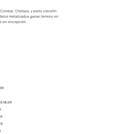
 Combat, Chelsea, y estilo calcetín
odelos metalizados ganan terreno en
al sin excepción.
JER
DE MUJER
R
ER
ER
R