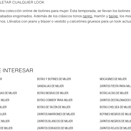
LETAR CUALQUIER LOOK
tra colección online de botines para mujer. Esta temporada, se llevan los botines
acabados engomados. Además de los clásicos tonos
negro
, marrón y
beige
, los m
nos. Llévalos con jeans y blazer o vestido y calcetines gruesos para un look actu
E INTERESAR
ER
BOTAS Y BOTINES DE MUJER
MOCASINES DE MUJER
SANDALIAS DE MUJER
ZAPATOS FIESTA PARA MU
VAS DE MUJER
BOTAS NEGRAS DE MUJER
BOTAS ALTAS DE MUJER
E MUJER
BOTAS COWBOY PARA MUJER
ZAPATOS DESTALONADOS 
MUJER
BOTAS DE TACÓN DE MUJER
BOTAS CHELSEA DE MUJE
MUJER
ZAPATOS MARRONES DE MUJER
BOTINES NEGROS DE MUJ
E MUJER
ZAPATOS BLANCOS DE MUJER
ZAPATOS NEGROS DE MUJ
 DE MUJER
ZAPATOS DORADOS DE MUJER
ZAPATOS ROJOS DE MUJE