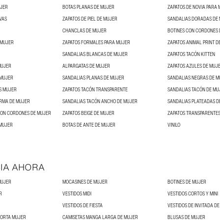
UJER
BOTAS PLANAS DE MUJER
ZAPATOS DE NOVIA PARA
VAS
ZAPATOS DE PIEL DE MUJER
SANDALIAS DORADAS DE
CHANCLAS DE MUJER
BOTINES CON CORDONES 
 MUJER
ZAPATOS FORMALES PARA MUJER
ZAPATOS ANIMAL PRINT D
SANDALIAS BLANCAS DE MUJER
ZAPATOS TACÓN KITTEN
MUJER
ALPARGATAS DE MUJER
ZAPATOS AZULES DE MUJ
 MUJER
SANDALIAS PLANAS DE MUJER
SANDALIAS NEGRAS DE M
S MUJER
ZAPATOS TACÓN TRANSPARENTE
SANDALIAS TACÓN DE MU
RMA DE MUJER
SANDALIAS TACÓN ANCHO DE MUJER
SANDALIAS PLATEADAS D
CON CORDONES DE MUJER
ZAPATOS BEIGE DE MUJER
ZAPATOS TRANSPARENTE
 MUJER
BOTAS DE ANTE DE MUJER
VINILO
IA AHORA
MUJER
MOCASINES DE MUJER
BOTINES DE MUJER
R
VESTIDOS MIDI
VESTIDOS CORTOS Y MINI
VESTIDOS DE FIESTA
VESTIDOS DE INVITADA D
CORTA MUJER
CAMISETAS MANGA LARGA DE MUJER
BLUSAS DE MUJER