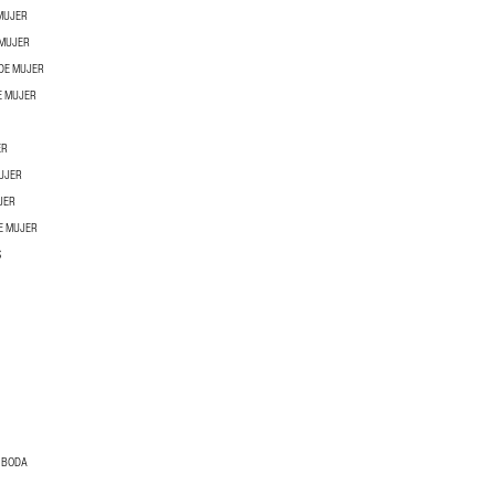
 MUJER
 MUJER
DE MUJER
E MUJER
ER
UJER
JER
E MUJER
S
E BODA