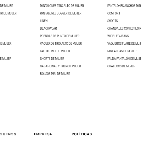
 DE MUJER
PANTALONES TIRO ALTO DE MUJER
PANTALONES ANCHOS PA
IR DE MUJER
PANTALONES JOGGER DE MUJER
COMFORT
LINEN
SHORTS
BEACHWEAR
CHÁNDALES CON ESTILO 
PRENDAS DE PUNTO DE MUJER
WIDE LEG JEANS
DE MUJER
VAQUEROS TIRO ALTO DE MUJER
VAQUEROS FLARE DE MU
FALDAS MIDI DE MUJER
MINIFALDAS DE MUJER
DE MUJER
SHORTS DE MUJER
FALDA PANTALÓN DE MUJ
GABARDINAS Y TRENCH MUJER
CHALECOS DE MUJER
BOLSOS PIEL DE MUJER
ÍGUENOS
EMPRESA
POLÍTICAS