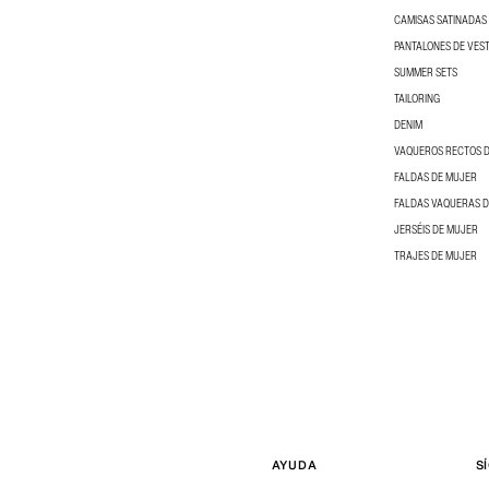
CAMISAS SATINADAS
PANTALONES DE VEST
SUMMER SETS
TAILORING
DENIM
VAQUEROS RECTOS 
FALDAS DE MUJER
FALDAS VAQUERAS 
JERSÉIS DE MUJER
TRAJES DE MUJER
AYUDA
S