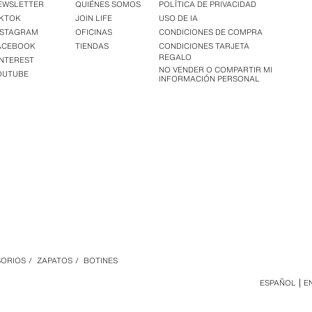
EWSLETTER
QUIÉNES SOMOS
POLÍTICA DE PRIVACIDAD
IKTOK
JOIN LIFE
USO DE IA
NSTAGRAM
OFICINAS
CONDICIONES DE COMPRA
ACEBOOK
TIENDAS
CONDICIONES TARJETA
REGALO
INTEREST
NO VENDER O COMPARTIR MI
OUTUBE
INFORMACIÓN PERSONAL
SORIOS
/
ZAPATOS
/
BOTINES
ESPAÑOL
E