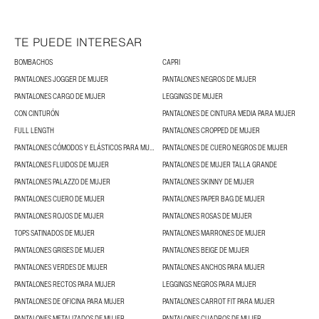
TE PUEDE INTERESAR
BOMBACHOS
CAPRI
PANTALONES JOGGER DE MUJER
PANTALONES NEGROS DE MUJER
PANTALONES CARGO DE MUJER
LEGGINGS DE MUJER
CON CINTURÓN
PANTALONES DE CINTURA MEDIA PARA MUJER
FULL LENGTH
PANTALONES CROPPED DE MUJER
PANTALONES CÓMODOS Y ELÁSTICOS PARA MUJER
PANTALONES DE CUERO NEGROS DE MUJER
PANTALONES FLUIDOS DE MUJER
PANTALONES DE MUJER TALLA GRANDE
PANTALONES PALAZZO DE MUJER
PANTALONES SKINNY DE MUJER
PANTALONES CUERO DE MUJER
PANTALONES PAPER BAG DE MUJER
PANTALONES ROJOS DE MUJER
PANTALONES ROSAS DE MUJER
TOPS SATINADOS DE MUJER
PANTALONES MARRONES DE MUJER
PANTALONES GRISES DE MUJER
PANTALONES BEIGE DE MUJER
PANTALONES VERDES DE MUJER
PANTALONES ANCHOS PARA MUJER
PANTALONES RECTOS PARA MUJER
LEGGINGS NEGROS PARA MUJER
PANTALONES DE OFICINA PARA MUJER
PANTALONES CARROT FIT PARA MUJER
PANTALONES METALIZADOS DE MUJER
PANTALONES CUADROS DE MUJER