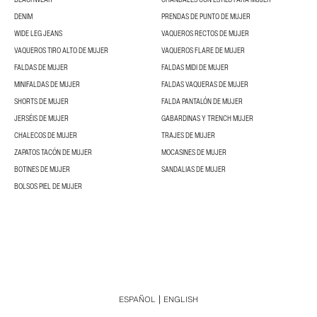
DENIM
PRENDAS DE PUNTO DE MUJER
WIDE LEG JEANS
VAQUEROS RECTOS DE MUJER
VAQUEROS TIRO ALTO DE MUJER
VAQUEROS FLARE DE MUJER
FALDAS DE MUJER
FALDAS MIDI DE MUJER
MINIFALDAS DE MUJER
FALDAS VAQUERAS DE MUJER
SHORTS DE MUJER
FALDA PANTALÓN DE MUJER
JERSÉIS DE MUJER
GABARDINAS Y TRENCH MUJER
CHALECOS DE MUJER
TRAJES DE MUJER
ZAPATOS TACÓN DE MUJER
MOCASINES DE MUJER
BOTINES DE MUJER
SANDALIAS DE MUJER
BOLSOS PIEL DE MUJER
ESPAÑOL
ENGLISH