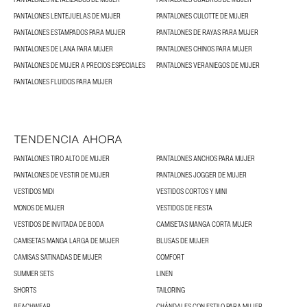
PANTALONES LENTEJUELAS DE MUJER
PANTALONES CULOTTE DE MUJER
PANTALONES ESTAMPADOS PARA MUJER
PANTALONES DE RAYAS PARA MUJER
PANTALONES DE LANA PARA MUJER
PANTALONES CHINOS PARA MUJER
PANTALONES DE MUJER A PRECIOS ESPECIALES
PANTALONES VERANIEGOS DE MUJER
PANTALONES FLUIDOS PARA MUJER
TENDENCIA AHORA
PANTALONES TIRO ALTO DE MUJER
PANTALONES ANCHOS PARA MUJER
PANTALONES DE VESTIR DE MUJER
PANTALONES JOGGER DE MUJER
VESTIDOS MIDI
VESTIDOS CORTOS Y MINI
MONOS DE MUJER
VESTIDOS DE FIESTA
VESTIDOS DE INVITADA DE BODA
CAMISETAS MANGA CORTA MUJER
CAMISETAS MANGA LARGA DE MUJER
BLUSAS DE MUJER
CAMISAS SATINADAS DE MUJER
COMFORT
SUMMER SETS
LINEN
SHORTS
TAILORING
BEACHWEAR
CHÁNDALES CON ESTILO PARA MUJER