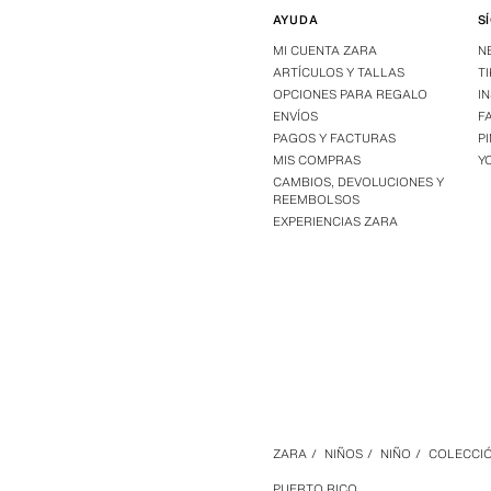
AYUDA
S
MI CUENTA ZARA
N
ARTÍCULOS Y TALLAS
T
OPCIONES PARA REGALO
I
ENVÍOS
F
PAGOS Y FACTURAS
P
MIS COMPRAS
Y
CAMBIOS, DEVOLUCIONES Y
REEMBOLSOS
EXPERIENCIAS ZARA
ZARA
/
NIÑOS
/
NIÑO
/
COLECCI
PUERTO RICO