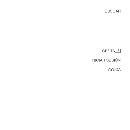
BUSCAR
0
CESTA
INICIAR SESIÓN
AYUDA
PACK TRES BODIES POINTELLE CUELLO CRUZADO