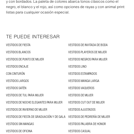
y con bordados. La paleta de colores abarca tonos clásicos como el
negro, el blanco y el rojo, así como opciones de rayas y con animal print
listas para cualquier ocasión especial.
TE PUEDE INTERESAR
VESTIDOS DE FIESTA
VESTIDOS DE INVITADA DE BODA
VESTIDOS BLANCOS
VESTIDOS PLAYEROS DE MUJER
VESTIDOS DE PUNTO DE MUJER
VESTIDOS NEGROS PARA MUJER
VESTIDOS ENCAJE
VESTIDOS LINO
CON CINTURÓN
VESTIDOS ESTAMPADOS
VESTIDOS LARGOS
VESTIDOS MANGA LARGA
VESTIDOS SATÉN
VESTIDOS VAQUEROS
VESTIDOS DE TUL PARA MUJER
VESTIDOS DE MUJER
VESTIDOS DE NOCHE ELEGANTES PARA MUJER
VESTIDOS CUT OUT DE MUJER
VESTIDOS DE INVIERNO DE MUJER
VESTIDOS AJUSTADOS
VESTIDOS DE FIESTA DE GRADUACIÓN Y DE GALA
VESTIDOS DE PEDRERÍA DE MUJER
VESTIDOS SIN MANGAS
VESTIDOS PALABRA DE HONOR
VESTIDOS DE OFICINA
VESTIDOS CASUAL