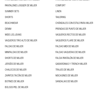
PANTALONES JOGGER DE MUJER
COMFORT
SUMMER SETS
LINEN
SHORTS
TAILORING
BEACHWEAR
CHÁNDALES CON ESTILO PARA MUJER
DENIM
PRENDAS DE PUNTO DE MUJER
WIDE LEG JEANS
VAQUEROS RECTOS DE MUJER
VAQUEROS TIRO ALTO DE MUJER
VAQUEROS FLARE DE MUJER
FALDAS DE MUJER
FALDAS MIDI DE MUJER
MINIFALDAS DE MUJER
FALDAS VAQUERAS DE MUJER
SHORTS DE MUJER
FALDA PANTALÓN DE MUJER
JERSÉIS DE MUJER
GABARDINAS Y TRENCH MUJER
CHALECOS DE MUJER
TRAJES DE MUJER
ZAPATOS TACÓN DE MUJER
MOCASINES DE MUJER
BOTINES DE MUJER
SANDALIAS DE MUJER
BOLSOS PIEL DE MUJER