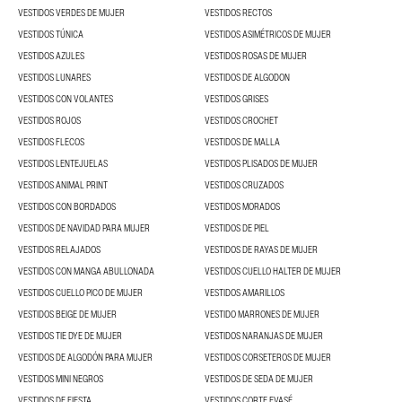
VESTIDOS VERDES DE MUJER
VESTIDOS RECTOS
VESTIDOS TÚNICA
VESTIDOS ASIMÉTRICOS DE MUJER
VESTIDOS AZULES
VESTIDOS ROSAS DE MUJER
VESTIDOS LUNARES
VESTIDOS DE ALGODON
VESTIDOS CON VOLANTES
VESTIDOS GRISES
VESTIDOS ROJOS
VESTIDOS CROCHET
VESTIDOS FLECOS
VESTIDOS DE MALLA
VESTIDOS LENTEJUELAS
VESTIDOS PLISADOS DE MUJER
VESTIDOS ANIMAL PRINT
VESTIDOS CRUZADOS
VESTIDOS CON BORDADOS
VESTIDOS MORADOS
VESTIDOS DE NAVIDAD PARA MUJER
VESTIDOS DE PIEL
VESTIDOS RELAJADOS
VESTIDOS DE RAYAS DE MUJER
VESTIDOS CON MANGA ABULLONADA
VESTIDOS CUELLO HALTER DE MUJER
VESTIDOS CUELLO PICO DE MUJER
VESTIDOS AMARILLOS
VESTIDOS BEIGE DE MUJER
VESTIDO MARRONES DE MUJER
VESTIDOS TIE DYE DE MUJER
VESTIDOS NARANJAS DE MUJER
VESTIDOS DE ALGODÓN PARA MUJER
VESTIDOS CORSETEROS DE MUJER
VESTIDOS MINI NEGROS
VESTIDOS DE SEDA DE MUJER
VESTIDOS DE FIESTA
VESTIDOS CORTE EVASÉ