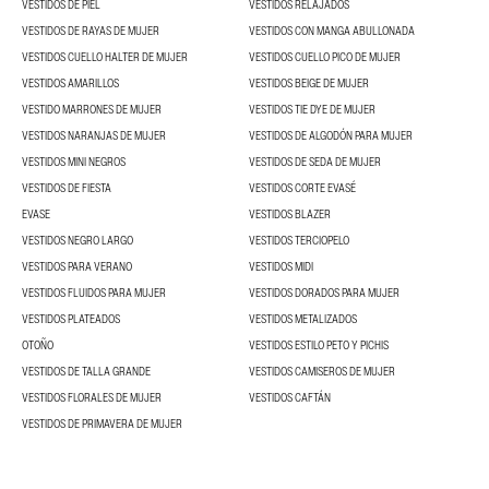
VESTIDOS DE PIEL
VESTIDOS RELAJADOS
VESTIDOS DE RAYAS DE MUJER
VESTIDOS CON MANGA ABULLONADA
VESTIDOS CUELLO HALTER DE MUJER
VESTIDOS CUELLO PICO DE MUJER
VESTIDOS AMARILLOS
VESTIDOS BEIGE DE MUJER
VESTIDO MARRONES DE MUJER
VESTIDOS TIE DYE DE MUJER
VESTIDOS NARANJAS DE MUJER
VESTIDOS DE ALGODÓN PARA MUJER
VESTIDOS MINI NEGROS
VESTIDOS DE SEDA DE MUJER
VESTIDOS DE FIESTA
VESTIDOS CORTE EVASÉ
EVASE
VESTIDOS BLAZER
VESTIDOS NEGRO LARGO
VESTIDOS TERCIOPELO
VESTIDOS PARA VERANO
VESTIDOS MIDI
VESTIDOS FLUIDOS PARA MUJER
VESTIDOS DORADOS PARA MUJER
VESTIDOS PLATEADOS
VESTIDOS METALIZADOS
OTOÑO
VESTIDOS ESTILO PETO Y PICHIS
VESTIDOS DE TALLA GRANDE
VESTIDOS CAMISEROS DE MUJER
VESTIDOS FLORALES DE MUJER
VESTIDOS CAFTÁN
VESTIDOS DE PRIMAVERA DE MUJER