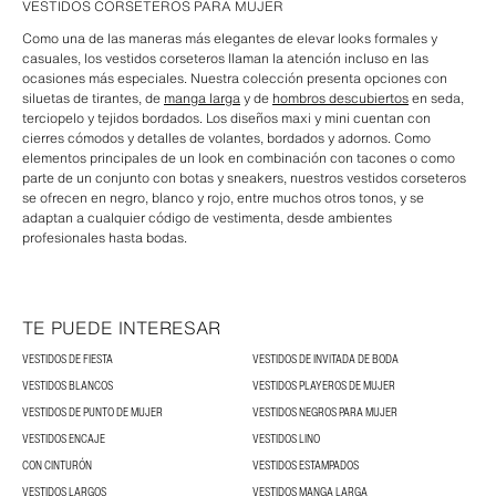
VESTIDOS CORSETEROS PARA MUJER
Como una de las maneras más elegantes de elevar looks formales y
casuales, los vestidos corseteros llaman la atención incluso en las
ocasiones más especiales. Nuestra colección presenta opciones con
siluetas de tirantes, de
manga larga
y de
hombros descubiertos
en seda,
terciopelo y tejidos bordados. Los diseños maxi y mini cuentan con
cierres cómodos y detalles de volantes, bordados y adornos. Como
elementos principales de un look en combinación con tacones o como
parte de un conjunto con botas y sneakers, nuestros vestidos corseteros
se ofrecen en negro, blanco y rojo, entre muchos otros tonos, y se
adaptan a cualquier código de vestimenta, desde ambientes
profesionales hasta bodas.
TE PUEDE INTERESAR
VESTIDOS DE FIESTA
VESTIDOS DE INVITADA DE BODA
VESTIDOS BLANCOS
VESTIDOS PLAYEROS DE MUJER
VESTIDOS DE PUNTO DE MUJER
VESTIDOS NEGROS PARA MUJER
VESTIDOS ENCAJE
VESTIDOS LINO
CON CINTURÓN
VESTIDOS ESTAMPADOS
VESTIDOS LARGOS
VESTIDOS MANGA LARGA