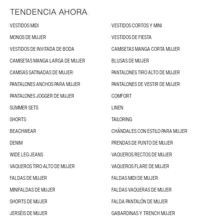
TENDENCIA AHORA
VESTIDOS MIDI
VESTIDOS CORTOS Y MINI
MONOS DE MUJER
VESTIDOS DE FIESTA
VESTIDOS DE INVITADA DE BODA
CAMISETAS MANGA CORTA MUJER
CAMISETAS MANGA LARGA DE MUJER
BLUSAS DE MUJER
CAMISAS SATINADAS DE MUJER
PANTALONES TIRO ALTO DE MUJER
PANTALONES ANCHOS PARA MUJER
PANTALONES DE VESTIR DE MUJER
PANTALONES JOGGER DE MUJER
COMFORT
SUMMER SETS
LINEN
SHORTS
TAILORING
BEACHWEAR
CHÁNDALES CON ESTILO PARA MUJER
DENIM
PRENDAS DE PUNTO DE MUJER
WIDE LEG JEANS
VAQUEROS RECTOS DE MUJER
VAQUEROS TIRO ALTO DE MUJER
VAQUEROS FLARE DE MUJER
FALDAS DE MUJER
FALDAS MIDI DE MUJER
MINIFALDAS DE MUJER
FALDAS VAQUERAS DE MUJER
SHORTS DE MUJER
FALDA PANTALÓN DE MUJER
JERSÉIS DE MUJER
GABARDINAS Y TRENCH MUJER