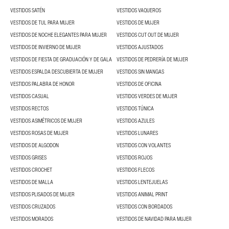
VESTIDOS SATÉN
VESTIDOS VAQUEROS
VESTIDOS DE TUL PARA MUJER
VESTIDOS DE MUJER
VESTIDOS DE NOCHE ELEGANTES PARA MUJER
VESTIDOS CUT OUT DE MUJER
VESTIDOS DE INVIERNO DE MUJER
VESTIDOS AJUSTADOS
VESTIDOS DE FIESTA DE GRADUACIÓN Y DE GALA
VESTIDOS DE PEDRERÍA DE MUJER
VESTIDOS ESPALDA DESCUBIERTA DE MUJER
VESTIDOS SIN MANGAS
VESTIDOS PALABRA DE HONOR
VESTIDOS DE OFICINA
VESTIDOS CASUAL
VESTIDOS VERDES DE MUJER
VESTIDOS RECTOS
VESTIDOS TÚNICA
VESTIDOS ASIMÉTRICOS DE MUJER
VESTIDOS AZULES
VESTIDOS ROSAS DE MUJER
VESTIDOS LUNARES
VESTIDOS DE ALGODON
VESTIDOS CON VOLANTES
VESTIDOS GRISES
VESTIDOS ROJOS
VESTIDOS CROCHET
VESTIDOS FLECOS
VESTIDOS DE MALLA
VESTIDOS LENTEJUELAS
VESTIDOS PLISADOS DE MUJER
VESTIDOS ANIMAL PRINT
VESTIDOS CRUZADOS
VESTIDOS CON BORDADOS
VESTIDOS MORADOS
VESTIDOS DE NAVIDAD PARA MUJER