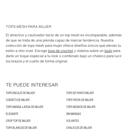
TOPS MESH PARA MUJER
El atractivo y cautivador tacto de un top mesh es incomparable, además
de que se trata de una prenda capaz de marcar tendencia. Nuestra
colección de tops mesh para mujer ofrece diseños únicos que elevan tu
estilo a otro nivel. Escoge
tops de crochet
y vístelos sobre un
body
para
darle un toque especial a tu look o combinalo bajo un chaleco para lucir
los brazos y el cuello de forma original.
TE PUEDE INTERESAR
TOPS ENCAJE DE MUJER
TOPS DE PUNTO MUJER
CORSETS DE MUJER
TOPS FIESTA DE MUJER
TOPS MANGA LARGA DE MUJER
TOPS NEGROS DE MUJER
ELEGANTE
SIN MANGAS
CROP TOP DE MUJER
VOLANTES
TOPS BLANCOS DE MUJER
CHALECOS DE MUJER