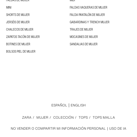
FALDAS DE MUJER
MIDI
MINI
FALDAS VAQUERAS DE MUJER
SHORTS DE MUJER
FALDA PANTALÓN DE MUJER
JERSÉIS DE MUJER
GABARDINAS Y TRENCH MUJER
CHALECOS DE MUJER
TRAJES DE MUJER
ZAPATOS TACÓN DE MUJER
MOCASINES DE MUJER
BOTINES DE MUJER
SANDALIAS DE MUJER
BOLSOS PIEL DE MUJER
ESPAÑOL
ENGLISH
ZARA
/
MUJER
/
COLECCIÓN
/
TOPS
/
TOPS MALLA
NO VENDER O COMPARTIR MI INFORMACIÓN PERSONAL
USO DE IA