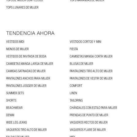
TOPS DE MUJER CON FLECOS
TOPS NARANJAS DE MUJER
TOPS LUNARES DE MUJER
TENDENCIA AHORA
VESTIDOS MIDI
VESTIDOS CORTOS Y MINI
MONOS DE MUJER
FIESTA
VESTIDOS DE INVITADA DE BODA
CAMISETAS MANGA CORTA MUJER
CAMISETAS MANGA LARGA DE MUJER
BLUSAS DE MUJER
CAMISAS SATINADAS DE MUJER
PANTALONES TIRO ALTO DE MUJER
PANTALONES ANCHOS PARA MUJER
PANTALONES DE VESTIR DE MUJER
PANTALONES JOGGER DE MUJER
COMFORT
SUMMER SETS
LINEN
SHORTS
TAILORING
BEACHWEAR
CHÁNDALES CON ESTILO PARA MUJER
DENIM
PRENDAS DE PUNTO DE MUJER
WIDE LEG JEANS
VAQUEROS RECTOS DE MUJER
VAQUEROS TIRO ALTO DE MUJER
VAQUEROS FLARE DE MUJER