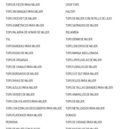
TOPS DE FIESTA PARA MUJER
CROP TOPS
TOPS SIN MANGAS PARA MUJER
HALTER
TOPS CROCHET DE MUJER
TOPS DE MUJER CON DETALLE DE LAZO
TOPS ASIMÉTRICOS PARA MUJER
TOPS SATINADOS DE MUJER
TOPS PALABRA DE HONOR DE MUJER
POLIAMIDA
TUL
TOPS DENIM DE MUJER
TOPS BANDEAU PARA MUJER
TOPS LENCEROS DE MUJER
TOPS ROSAS DE MUJER
TOPS MANGA ABULLONADA
TOPS DE ORGANZA
TOPS LENTEJUELAS DE MUJER
TOPS DE CANALÉ PARA MUJER
TOPS FLORALES DE MUJER
TOPS BORDADOS DE MUJER
TOPS CUT OUT PARA MUJER
TOPS RAYAS DE MUJER
TOPS ROJOS PARA MUJER
TOPS AZULES PARA MUJER
TOPS DE TALLAS GRANDES PARA MUJER
TOPS VERDES DE MUJER
TOPS AMARILLOS DE MUJER
TOPS CON VOLANTES PARA MUJER
TOPS DE MUJER
TOPS CON ESPALDA DESCUBIERTA PARA MUJER
TOPS METALIZADOS PARA MUJER
TOPS PLATEADOS PARA MUJER
DORADO
PEDRERIA
TOPS DE VERANO PARA MUJER