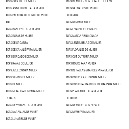
TOPS CROCHET DE MUJER
TOPS DE MUJER CON DETALLE DE LAZO
TOPS ASIMÉTRICOS PARA MUJER
TOPS SATINADOS DE MUJER
TOPS PALABRA DE HONOR DE MUJER
POLIAMIDA
TUL
TOPS DENIM DE MUJER
TOPS BANDEAU PARA MUJER
TOPS LENCEROS DE MUJER
TOPS ROSAS DE MUJER
TOPS MANGA ABULLONADA
TOPS DE ORGANZA
TOPS LENTEJUELAS DE MUJER
TOPS DE CANALÉ PARA MUJER
TOPS FLORALES DE MUJER
TOPS BORDADOS DE MUJER
TOPS CUT OUT PARA MUJER
TOPS RAYAS DE MUJER
TOPS ROJOS PARA MUJER
TOPS AZULES PARA MUJER
TOPS DE TALLAS GRANDES PARA MUJER
TOPS VERDES DE MUJER
TOPS CON VOLANTES PARA MUJER
TOPS DE MUJER
TOPS CON ESPALDA DESCUBIERTA PARA MUJER
TOPS METALIZADOS PARA MUJER
TOPS PLATEADOS PARA MUJER
DORADO
PEDRERIA
TOPS DE VERANO PARA MUJER
TOPS DE MUJER CON FLECOS
TOPS NARANJAS DE MUJER
TOPS MESH PARA MUJER
TOPS LUNARES DE MUJER