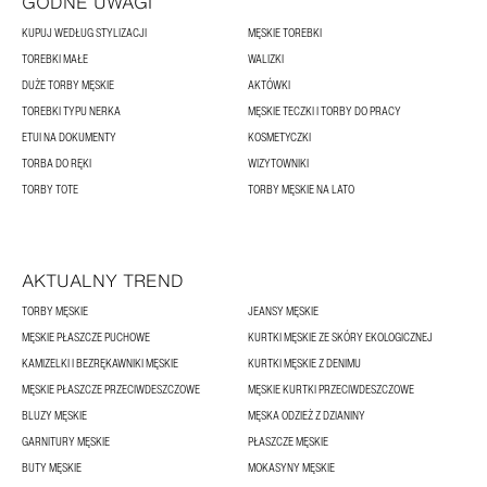
GODNE UWAGI
KUPUJ WEDŁUG STYLIZACJI
MĘSKIE TOREBKI
TOREBKI MAŁE
WALIZKI
DUŻE TORBY MĘSKIE
AKTÓWKI
TOREBKI TYPU NERKA
MĘSKIE TECZKI I TORBY DO PRACY
ETUI NA DOKUMENTY
KOSMETYCZKI
TORBA DO RĘKI
WIZYTOWNIKI
TORBY TOTE
TORBY MĘSKIE NA LATO
AKTUALNY TREND
TORBY MĘSKIE
JEANSY MĘSKIE
MĘSKIE PŁASZCZE PUCHOWE
KURTKI MĘSKIE ZE SKÓRY EKOLOGICZNEJ
KAMIZELKI I BEZRĘKAWNIKI MĘSKIE
KURTKI MĘSKIE Z DENIMU
MĘSKIE PŁASZCZE PRZECIWDESZCZOWE
MĘSKIE KURTKI PRZECIWDESZCZOWE
BLUZY MĘSKIE
MĘSKA ODZIEŻ Z DZIANINY
GARNITURY MĘSKIE
PŁASZCZE MĘSKIE
BUTY MĘSKIE
MOKASYNY MĘSKIE