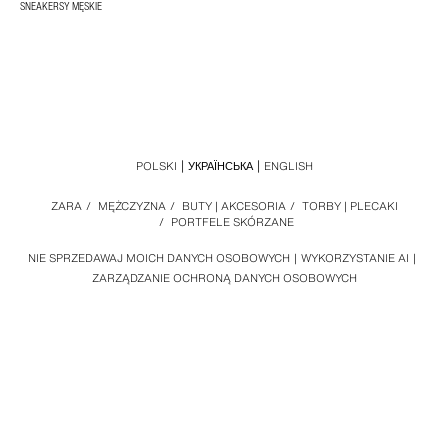
SNEAKERSY MĘSKIE
POLSKI
УКРАЇНСЬКА
ENGLISH
ZARA
/
MĘŻCZYZNA
/
BUTY | AKCESORIA
/
TORBY | PLECAKI
/
PORTFELE SKÓRZANE
NIE SPRZEDAWAJ MOICH DANYCH OSOBOWYCH
WYKORZYSTANIE AI
ZARZĄDZANIE OCHRONĄ DANYCH OSOBOWYCH