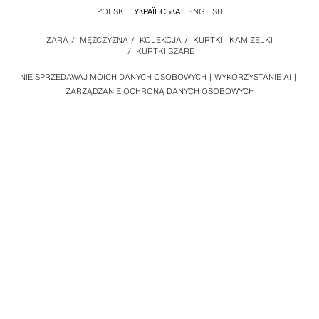
POLSKI
УКРАЇНСЬКА
ENGLISH
ZARA
/
MĘŻCZYZNA
/
KOLEKCJA
/
KURTKI | KAMIZELKI
/
KURTKI SZARE
NIE SPRZEDAWAJ MOICH DANYCH OSOBOWYCH
WYKORZYSTANIE AI
ZARZĄDZANIE OCHRONĄ DANYCH OSOBOWYCH