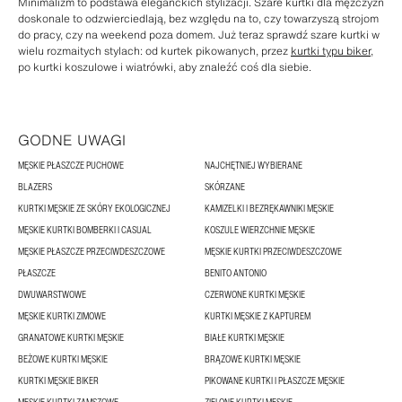
Minimalizm to podstawa eleganckich stylizacji. Szare kurtki dla mężczyzn
doskonale to odzwierciedlają, bez względu na to, czy towarzyszą strojom
do pracy, czy na weekend poza domem. Już teraz sprawdź szare kurtki w
wielu rozmaitych stylach: od kurtek pikowanych, przez
kurtki typu biker
,
po kurtki koszulowe i wiatrówki, aby znaleźć coś dla siebie.
GODNE UWAGI
MĘSKIE PŁASZCZE PUCHOWE
NAJCHĘTNIEJ WYBIERANE
BLAZERS
SKÓRZANE
KURTKI MĘSKIE ZE SKÓRY EKOLOGICZNEJ
KAMIZELKI I BEZRĘKAWNIKI MĘSKIE
MĘSKIE KURTKI BOMBERKI I CASUAL
KOSZULE WIERZCHNIE MĘSKIE
MĘSKIE PŁASZCZE PRZECIWDESZCZOWE
MĘSKIE KURTKI PRZECIWDESZCZOWE
PŁASZCZE
BENITO ANTONIO
DWUWARSTWOWE
CZERWONE KURTKI MĘSKIE
MĘSKIE KURTKI ZIMOWE
KURTKI MĘSKIE Z KAPTUREM
GRANATOWE KURTKI MĘSKIE
BIAŁE KURTKI MĘSKIE
BEŻOWE KURTKI MĘSKIE
BRĄZOWE KURTKI MĘSKIE
KURTKI MĘSKIE BIKER
PIKOWANE KURTKI I PŁASZCZE MĘSKIE