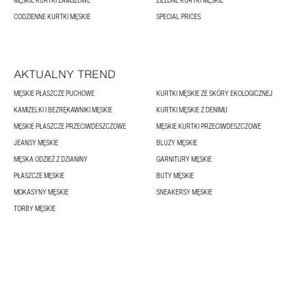
MĘSKIE KURTKI ZAMSZOWE
ZIELONE KURTKI MĘSKIE
CODZIENNE KURTKI MĘSKIE
SPECIAL PRICES
AKTUALNY TREND
MĘSKIE PŁASZCZE PUCHOWE
KURTKI MĘSKIE ZE SKÓRY EKOLOGICZNEJ
KAMIZELKI I BEZRĘKAWNIKI MĘSKIE
KURTKI MĘSKIE Z DENIMU
MĘSKIE PŁASZCZE PRZECIWDESZCZOWE
MĘSKIE KURTKI PRZECIWDESZCZOWE
JEANSY MĘSKIE
BLUZY MĘSKIE
MĘSKA ODZIEŻ Z DZIANINY
GARNITURY MĘSKIE
PŁASZCZE MĘSKIE
BUTY MĘSKIE
MOKASYNY MĘSKIE
SNEAKERSY MĘSKIE
TORBY MĘSKIE