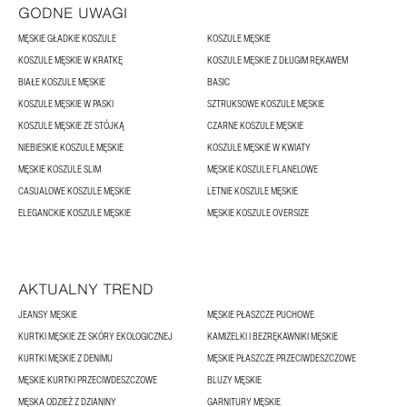
GODNE UWAGI
MĘSKIE GŁADKIE KOSZULE
KOSZULE MĘSKIE
KOSZULE MĘSKIE W KRATKĘ
KOSZULE MĘSKIE Z DŁUGIM RĘKAWEM
BIAŁE KOSZULE MĘSKIE
BASIC
KOSZULE MĘSKIE W PASKI
SZTRUKSOWE KOSZULE MĘSKIE
KOSZULE MĘSKIE ZE STÓJKĄ
CZARNE KOSZULE MĘSKIE
NIEBIESKIE KOSZULE MĘSKIE
KOSZULE MĘSKIE W KWIATY
MĘSKIE KOSZULE SLIM
MĘSKIE KOSZULE FLANELOWE
CASUALOWE KOSZULE MĘSKIE
LETNIE KOSZULE MĘSKIE
ELEGANCKIE KOSZULE MĘSKIE
MĘSKIE KOSZULE OVERSIZE
AKTUALNY TREND
JEANSY MĘSKIE
MĘSKIE PŁASZCZE PUCHOWE
KURTKI MĘSKIE ZE SKÓRY EKOLOGICZNEJ
KAMIZELKI I BEZRĘKAWNIKI MĘSKIE
KURTKI MĘSKIE Z DENIMU
MĘSKIE PŁASZCZE PRZECIWDESZCZOWE
MĘSKIE KURTKI PRZECIWDESZCZOWE
BLUZY MĘSKIE
MĘSKA ODZIEŻ Z DZIANINY
GARNITURY MĘSKIE