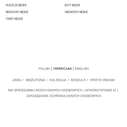
PŁASZCZE MĘSKIE
BUTY MĘSKIE
MOKASYNY MĘSKIE
SNEAKERSY MĘSKIE
TORBY MĘSKIE
POLSKI
УКРАЇНСЬКА
ENGLISH
ZARA
/
MĘŻCZYZNA
/
KOLEKCJA
/
KOSZULE
/
KRÓTKI RĘKAW
NIE SPRZEDAWAJ MOICH DANYCH OSOBOWYCH
WYKORZYSTANIE AI
ZARZĄDZANIE OCHRONĄ DANYCH OSOBOWYCH