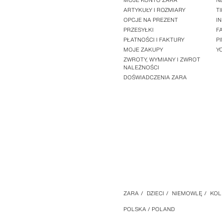
MOJE KONTO ZARA
N
ARTYKUŁY I ROZMIARY
T
OPCJE NA PREZENT
I
PRZESYŁKI
F
PŁATNOŚCI I FAKTURY
P
MOJE ZAKUPY
Y
ZWROTY, WYMIANY I ZWROT
NALEŻNOŚCI
DOŚWIADCZENIA ZARA
ZARA
/
DZIECI
/
NIEMOWLĘ
/
KOL
POLSKA / POLAND