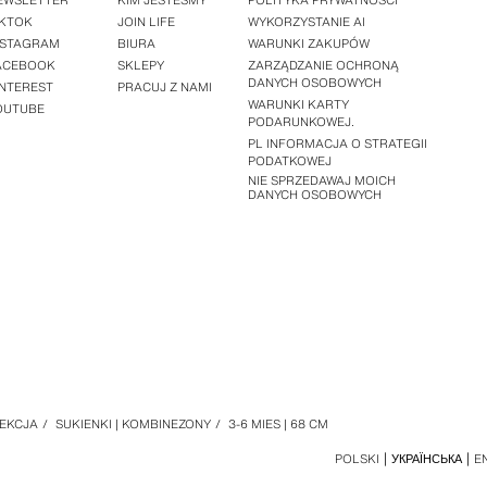
EWSLETTER
KIM JESTEŚMY
POLITYKA PRYWATNOŚCI
IKTOK
JOIN LIFE
WYKORZYSTANIE AI
NSTAGRAM
BIURA
WARUNKI ZAKUPÓW
ACEBOOK
SKLEPY
ZARZĄDZANIE OCHRONĄ
DANYCH OSOBOWYCH
INTEREST
PRACUJ Z NAMI
WARUNKI KARTY
OUTUBE
PODARUNKOWEJ.
PL INFORMACJA O STRATEGII
PODATKOWEJ
NIE SPRZEDAWAJ MOICH
DANYCH OSOBOWYCH
EKCJA
/
SUKIENKI | KOMBINEZONY
/
3-6 MIES | 68 CM
POLSKI
УКРАЇНСЬКА
E