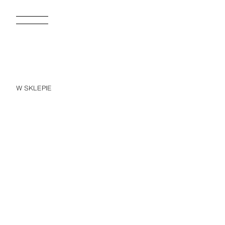
W SKLEPIE
NEW
SUKIENKA Z MAJTECZKAMI Z HAFTEM
10
109,00 PLN