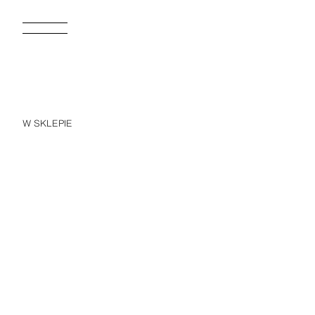
W SKLEPIE
CZAPKA W KRATKĘ VICHY Z HAFTOWANYMI KWIATAMI
55,90 PLN
55