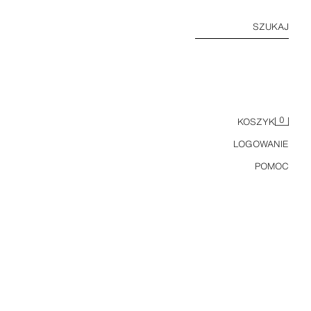
SZUKAJ
0
KOSZYK
LOGOWANIE
POMOC
BLUZA Z NADRUKIEM Z MISIEM