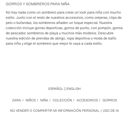
GORROS Y SOMBREROS PARA NIÑA
No hay nada como un sombrero para crear un look para niña con mucho
estilo. Junto con el resto de nuestros accesorios, como orejeras, clips de
pelo o bufandas, los sombreros añaden un toque especial. Nuestra
colección incluye gorras deportivas, gorros de punto, con pompón, gorros
de pescador, sombreros de playa y muchos más modelos. Descubre
nuestra edición de prendas de abrigo, ropa deportiva o moda de baño
para niña y elige el sombrero que mejor le vaya a cada estilo.
ESPAÑOL
ENGLISH
ZARA
/
NIÑOS
/
NIÑA
/
COLECCIÓN
/
ACCESORIOS
/
GORROS
NO VENDER O COMPARTIR MI INFORMACIÓN PERSONAL
USO DE IA