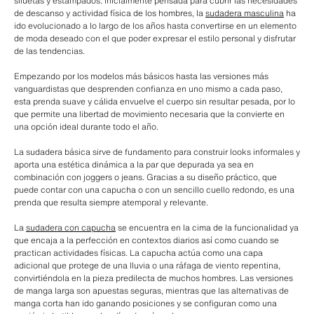
siluetas y estampados. Inicialmente pensada para cubrir las necesidades
de descanso y actividad física de los hombres, la
sudadera masculina
ha
ido evolucionado a lo largo de los años hasta convertirse en un elemento
de moda deseado con el que poder expresar el estilo personal y disfrutar
de las tendencias.
Empezando por los modelos más básicos hasta las versiones más
vanguardistas que desprenden confianza en uno mismo a cada paso,
esta prenda suave y cálida envuelve el cuerpo sin resultar pesada, por lo
que permite una libertad de movimiento necesaria que la convierte en
una opción ideal durante todo el año.
La sudadera básica sirve de fundamento para construir looks informales y
aporta una estética dinámica a la par que depurada ya sea en
combinación con joggers o jeans. Gracias a su diseño práctico, que
puede contar con una capucha o con un sencillo cuello redondo, es una
prenda que resulta siempre atemporal y relevante.
La
sudadera con capucha
se encuentra en la cima de la funcionalidad ya
que encaja a la perfección en contextos diarios así como cuando se
practican actividades físicas. La capucha actúa como una capa
adicional que protege de una lluvia o una ráfaga de viento repentina,
convirtiéndola en la pieza predilecta de muchos hombres. Las versiones
de manga larga son apuestas seguras, mientras que las alternativas de
manga corta han ido ganando posiciones y se configuran como una