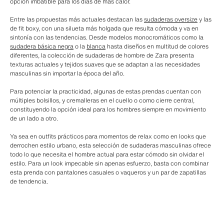
opción imbatible para los días de más calor.
Entre las propuestas más actuales destacan las
sudaderas oversize
y las
de fit boxy, con una silueta más holgada que resulta cómoda y va en
sintonía con las tendencias. Desde modelos monocromáticos como la
sudadera básica negra
o la
blanca
hasta diseños en multitud de colores
diferentes, la colección de sudaderas de hombre de Zara presenta
texturas actuales y tejidos suaves que se adaptan a las necesidades
masculinas sin importar la época del año.
Para potenciar la practicidad, algunas de estas prendas cuentan con
múltiples bolsillos, y cremalleras en el cuello o como cierre central,
constituyendo la opción ideal para los hombres siempre en movimiento
de un lado a otro.
Ya sea en outfits prácticos para momentos de relax como en looks que
derrochen estilo urbano, esta selección de sudaderas masculinas ofrece
todo lo que necesita el hombre actual para estar cómodo sin olvidar el
estilo. Para un look impecable sin apenas esfuerzo, basta con combinar
esta prenda con pantalones casuales o vaqueros y un par de zapatillas
de tendencia.