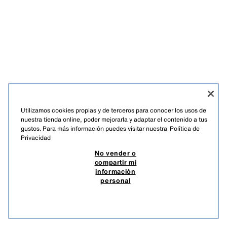
Utilizamos cookies propias y de terceros para conocer los usos de
nuestra tienda online, poder mejorarla y adaptar el contenido a tus
gustos. Para más información puedes visitar nuestra
Política de
ÚNETE A NUESTRA NEWSLETTER
Privacidad
No vender o
compartir mi
información
personal
TIKTOK
INSTAGRAM
FACEBOOK
PINTEREST
YOUTUBE
SPOTIFY