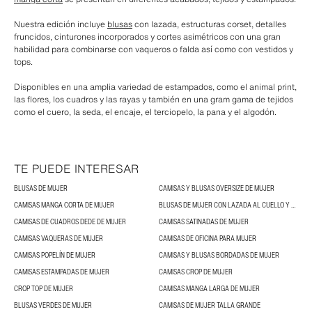
Nuestra edición incluye
blusas
con lazada, estructuras corset, detalles
fruncidos, cinturones incorporados y cortes asimétricos con una gran
habilidad para combinarse con vaqueros o falda así como con vestidos y
tops.
Disponibles en una amplia variedad de estampados, como el animal print,
las flores, los cuadros y las rayas y también en una gram gama de tejidos
como el cuero, la seda, el encaje, el terciopelo, la pana y el algodón.
TE PUEDE INTERESAR
BLUSAS DE MUJER
CAMISAS Y BLUSAS OVERSIZE DE MUJER
CAMISAS MANGA CORTA DE MUJER
BLUSAS DE MUJER CON LAZADA AL CUELLO Y BLUSAS CON LAZOS
CAMISAS DE CUADROS DEDE DE MUJER
CAMISAS SATINADAS DE MUJER
CAMISAS VAQUERAS DE MUJER
CAMISAS DE OFICINA PARA MUJER
CAMISAS POPELÍN DE MUJER
CAMISAS Y BLUSAS BORDADAS DE MUJER
CAMISAS ESTAMPADAS DE MUJER
CAMISAS CROP DE MUJER
CROP TOP DE MUJER
CAMISAS MANGA LARGA DE MUJER
BLUSAS VERDES DE MUJER
CAMISAS DE MUJER TALLA GRANDE