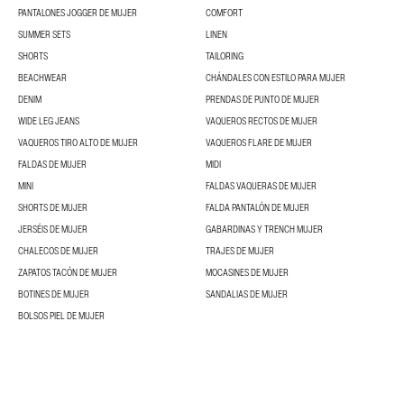
PANTALONES JOGGER DE MUJER
COMFORT
SUMMER SETS
LINEN
SHORTS
TAILORING
BEACHWEAR
CHÁNDALES CON ESTILO PARA MUJER
DENIM
PRENDAS DE PUNTO DE MUJER
WIDE LEG JEANS
VAQUEROS RECTOS DE MUJER
VAQUEROS TIRO ALTO DE MUJER
VAQUEROS FLARE DE MUJER
FALDAS DE MUJER
MIDI
MINI
FALDAS VAQUERAS DE MUJER
SHORTS DE MUJER
FALDA PANTALÓN DE MUJER
JERSÉIS DE MUJER
GABARDINAS Y TRENCH MUJER
CHALECOS DE MUJER
TRAJES DE MUJER
ZAPATOS TACÓN DE MUJER
MOCASINES DE MUJER
BOTINES DE MUJER
SANDALIAS DE MUJER
BOLSOS PIEL DE MUJER