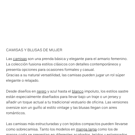
CAMISAS Y BLUSAS DE MUJER
Las
camisas
son una prenda básica y elegante para el armario femenino.
La colección fusiona estilos clásicos con detalles contemporáneos y
presenta opciones para ocasiones formales y casual.
Gracias a su natural versatilidad, las camisas pueden jugar un rol súper
elegante o relajado.
Desde diseños en
negro
y azul hasta el
blanco
impoluto, los estilos sastre
están especialmente diseñados para llevar bajo un traje o un jersey y
añadir un toque actual a tu tradicional vestuario de oficina. Las versiones
oversize son un guiño al estilo vintage y las blusas llegan con aires
románticos.
Las camisas más estructuradas y con tejidos compactos pueden llevarse
como sobrecamisa. Tanto los modelos en
manga larga
como los de
manga corta
se presentan en diferentes acabados, tejidos y estampados.