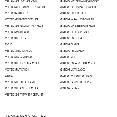
VESTIDOS DE RAYAS DE MUJER
VESTIDOS CON MANGA ABULLONADA
VESTIDOS CUELLO HALTER DE MUJER
VESTIDOS CUELLO PICO DE MUJER
VESTIDOS AMARILLOS
VESTIDOS BEIGE DE MUJER
VESTIDO MARRONES DE MUJER
VESTIDOS NARANJAS DE MUJER
VESTIDOS DE ALGODÓN PARA MUJER
VESTIDOS CORSETEROS DE MUJER
VESTIDOS MINI NEGROS
VESTIDOS DE SEDA DE MUJER
VESTIDOS DE FIESTA
VESTIDOS CORTE EVASÉ
EVASE
VESTIDOS BLAZER
VESTIDOS NEGRO LARGO
VESTIDOS TERCIOPELO
VESTIDOS PARA VERANO
VESTIDOS MIDI
VESTIDOS FLUIDOS PARA MUJER
VESTIDOS DORADOS PARA MUJER
VESTIDOS PLATEADOS
VESTIDOS METALIZADOS
OTOÑO
VESTIDOS ESTILO PETO Y PICHIS
VESTIDOS DE TALLA GRANDE
VESTIDOS CAMISEROS DE MUJER
VESTIDOS FLORALES DE MUJER
VESTIDOS CAFTÁN
VESTIDOS DE PRIMAVERA DE MUJER
TENDENCIA AHORA