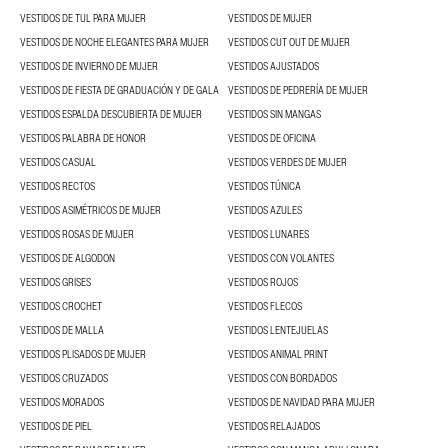
VESTIDOS DE TUL PARA MUJER
VESTIDOS DE MUJER
VESTIDOS DE NOCHE ELEGANTES PARA MUJER
VESTIDOS CUT OUT DE MUJER
VESTIDOS DE INVIERNO DE MUJER
VESTIDOS AJUSTADOS
VESTIDOS DE FIESTA DE GRADUACIÓN Y DE GALA
VESTIDOS DE PEDRERÍA DE MUJER
VESTIDOS ESPALDA DESCUBIERTA DE MUJER
VESTIDOS SIN MANGAS
VESTIDOS PALABRA DE HONOR
VESTIDOS DE OFICINA
VESTIDOS CASUAL
VESTIDOS VERDES DE MUJER
VESTIDOS RECTOS
VESTIDOS TÚNICA
VESTIDOS ASIMÉTRICOS DE MUJER
VESTIDOS AZULES
VESTIDOS ROSAS DE MUJER
VESTIDOS LUNARES
VESTIDOS DE ALGODON
VESTIDOS CON VOLANTES
VESTIDOS GRISES
VESTIDOS ROJOS
VESTIDOS CROCHET
VESTIDOS FLECOS
VESTIDOS DE MALLA
VESTIDOS LENTEJUELAS
VESTIDOS PLISADOS DE MUJER
VESTIDOS ANIMAL PRINT
VESTIDOS CRUZADOS
VESTIDOS CON BORDADOS
VESTIDOS MORADOS
VESTIDOS DE NAVIDAD PARA MUJER
VESTIDOS DE PIEL
VESTIDOS RELAJADOS