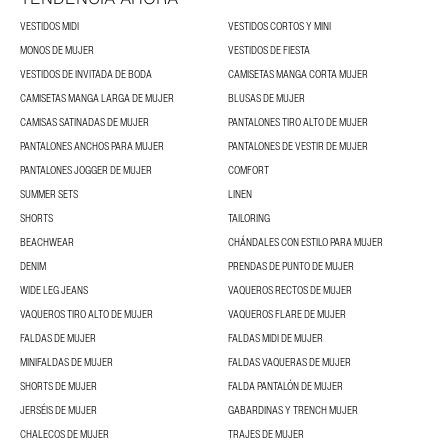
VESTIDOS MIDI
VESTIDOS CORTOS Y MINI
MONOS DE MUJER
VESTIDOS DE FIESTA
VESTIDOS DE INVITADA DE BODA
CAMISETAS MANGA CORTA MUJER
CAMISETAS MANGA LARGA DE MUJER
BLUSAS DE MUJER
CAMISAS SATINADAS DE MUJER
PANTALONES TIRO ALTO DE MUJER
PANTALONES ANCHOS PARA MUJER
PANTALONES DE VESTIR DE MUJER
PANTALONES JOGGER DE MUJER
COMFORT
SUMMER SETS
LINEN
SHORTS
TAILORING
BEACHWEAR
CHÁNDALES CON ESTILO PARA MUJER
DENIM
PRENDAS DE PUNTO DE MUJER
WIDE LEG JEANS
VAQUEROS RECTOS DE MUJER
VAQUEROS TIRO ALTO DE MUJER
VAQUEROS FLARE DE MUJER
FALDAS DE MUJER
FALDAS MIDI DE MUJER
MINIFALDAS DE MUJER
FALDAS VAQUERAS DE MUJER
SHORTS DE MUJER
FALDA PANTALÓN DE MUJER
JERSÉIS DE MUJER
GABARDINAS Y TRENCH MUJER
CHALECOS DE MUJER
TRAJES DE MUJER