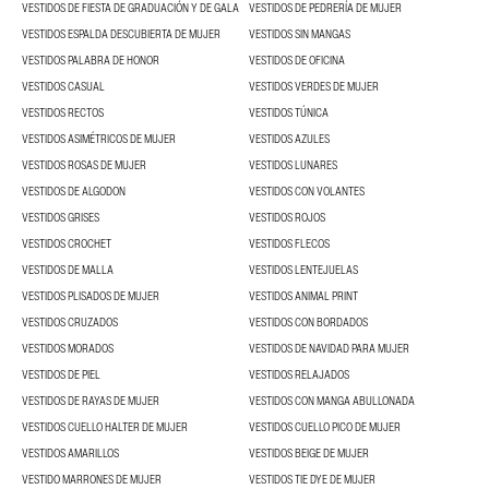
VESTIDOS DE FIESTA DE GRADUACIÓN Y DE GALA
VESTIDOS DE PEDRERÍA DE MUJER
VESTIDOS ESPALDA DESCUBIERTA DE MUJER
VESTIDOS SIN MANGAS
VESTIDOS PALABRA DE HONOR
VESTIDOS DE OFICINA
VESTIDOS CASUAL
VESTIDOS VERDES DE MUJER
VESTIDOS RECTOS
VESTIDOS TÚNICA
VESTIDOS ASIMÉTRICOS DE MUJER
VESTIDOS AZULES
VESTIDOS ROSAS DE MUJER
VESTIDOS LUNARES
VESTIDOS DE ALGODON
VESTIDOS CON VOLANTES
VESTIDOS GRISES
VESTIDOS ROJOS
VESTIDOS CROCHET
VESTIDOS FLECOS
VESTIDOS DE MALLA
VESTIDOS LENTEJUELAS
VESTIDOS PLISADOS DE MUJER
VESTIDOS ANIMAL PRINT
VESTIDOS CRUZADOS
VESTIDOS CON BORDADOS
VESTIDOS MORADOS
VESTIDOS DE NAVIDAD PARA MUJER
VESTIDOS DE PIEL
VESTIDOS RELAJADOS
VESTIDOS DE RAYAS DE MUJER
VESTIDOS CON MANGA ABULLONADA
VESTIDOS CUELLO HALTER DE MUJER
VESTIDOS CUELLO PICO DE MUJER
VESTIDOS AMARILLOS
VESTIDOS BEIGE DE MUJER
VESTIDO MARRONES DE MUJER
VESTIDOS TIE DYE DE MUJER