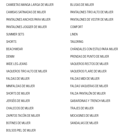
CAMISETAS MANGA LARGA DE MUJER
BLUSAS DE MUJER
CAMISAS SATINADAS DE MUJER
PANTALONES TIRO ALTO DE MUJER
PANTALONES ANCHOS PARA MUJER
PANTALONES DE VESTIR DE MUJER
PANTALONES JOGGER DE MUJER
COMFORT
SUMMER SETS
LINEN
SHORTS
TAILORING
BEACHWEAR
CHÁNDALES CON ESTILO PARA MUJER
DENIM
PRENDAS DE PUNTO DE MUJER
WIDE LEG JEANS
VAQUEROS RECTOS DE MUJER
VAQUEROS TIRO ALTO DE MUJER
VAQUEROS FLARE DE MUJER
FALDAS DE MUJER
FALDAS MIDI DE MUJER
MINIFALDAS DE MUJER
FALDAS VAQUERAS DE MUJER
SHORTS DE MUJER
FALDA PANTALÓN DE MUJER
JERSÉIS DE MUJER
GABARDINAS Y TRENCH MUJER
CHALECOS DE MUJER
TRAJES DE MUJER
ZAPATOS TACÓN DE MUJER
MOCASINES DE MUJER
BOTINES DE MUJER
SANDALIAS DE MUJER
BOLSOS PIEL DE MUJER