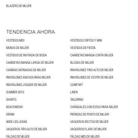
BLAZERS DE MUJER
TENDENCIA AHORA
VESTIDOS MIDI
VESTIDOS CORTOS Y MINI
MONOS DE MUJER
VESTIDOS DE FIESTA
VESTIDOS DE INVITADA DE BODA
CAMISETAS MANGA CORTA MUJER
CAMISETAS MANGA LARGA DE MUJER
BLUSAS DE MUJER
CAMISAS SATINADAS DE MUJER
PANTALONES TIRO ALTO DE MUJER
PANTALONES ANCHOS PARA MUJER
PANTALONES DE VESTIR DE MUJER
PANTALONES JOGGER DE MUJER
COMFORT
SUMMER SETS
LINEN
SHORTS
TAILORING
BEACHWEAR
CHÁNDALES CON ESTILO PARA MUJER
DENIM
PRENDAS DE PUNTO DE MUJER
WIDE LEG JEANS
VAQUEROS RECTOS DE MUJER
VAQUEROS TIRO ALTO DE MUJER
VAQUEROS FLARE DE MUJER
FALDAS DE MUJER
FALDAS MIDI DE MUJER