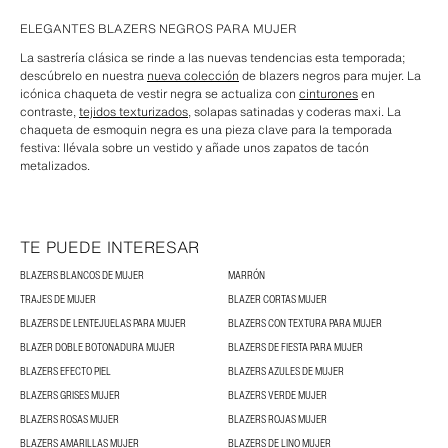
ELEGANTES BLAZERS NEGROS PARA MUJER
La sastrería clásica se rinde a las nuevas tendencias esta temporada;
descúbrelo en nuestra
nueva colección
de blazers negros para mujer. La
icónica chaqueta de vestir negra se actualiza con
cinturones
en
contraste,
tejidos texturizados
, solapas satinadas y coderas maxi. La
chaqueta de esmoquin negra es una pieza clave para la temporada
festiva: llévala sobre un vestido y añade unos zapatos de tacón
metalizados.
TE PUEDE INTERESAR
BLAZERS BLANCOS DE MUJER
MARRÓN
TRAJES DE MUJER
BLAZER CORTAS MUJER
BLAZERS DE LENTEJUELAS PARA MUJER
BLAZERS CON TEXTURA PARA MUJER
BLAZER DOBLE BOTONADURA MUJER
BLAZERS DE FIESTA PARA MUJER
BLAZERS EFECTO PIEL
BLAZERS AZULES DE MUJER
BLAZERS GRISES MUJER
BLAZERS VERDE MUJER
BLAZERS ROSAS MUJER
BLAZERS ROJAS MUJER
BLAZERS AMARILLAS MUJER
BLAZERS DE LINO MUJER