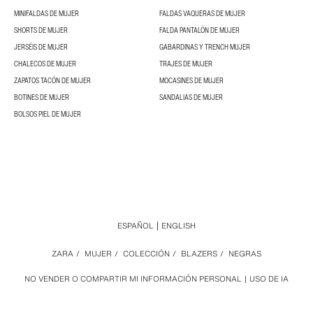
MINIFALDAS DE MUJER
FALDAS VAQUERAS DE MUJER
SHORTS DE MUJER
FALDA PANTALÓN DE MUJER
JERSÉIS DE MUJER
GABARDINAS Y TRENCH MUJER
CHALECOS DE MUJER
TRAJES DE MUJER
ZAPATOS TACÓN DE MUJER
MOCASINES DE MUJER
BOTINES DE MUJER
SANDALIAS DE MUJER
BOLSOS PIEL DE MUJER
ESPAÑOL
ENGLISH
ZARA
/
MUJER
/
COLECCIÓN
/
BLAZERS
/
NEGRAS
NO VENDER O COMPARTIR MI INFORMACIÓN PERSONAL
USO DE IA