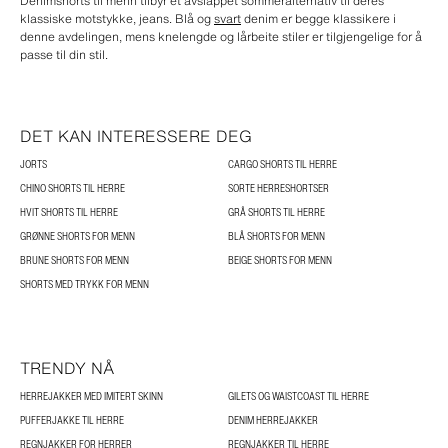
Denimshorts til menn tilbyr et avslappet sommeralternativ til deres
klassiske motstykke, jeans. Blå og
svart
denim er begge klassikere i
denne avdelingen, mens knelengde og lårbeite stiler er tilgjengelige for å
passe til din stil.
DET KAN INTERESSERE DEG
JORTS
CARGO SHORTS TIL HERRE
CHINO SHORTS TIL HERRE
SORTE HERRESHORTSER
HVIT SHORTS TIL HERRE
GRÅ SHORTS TIL HERRE
GRØNNE SHORTS FOR MENN
BLÅ SHORTS FOR MENN
BRUNE SHORTS FOR MENN
BEIGE SHORTS FOR MENN
SHORTS MED TRYKK FOR MENN
TRENDY NÅ
HERREJAKKER MED IMITERT SKINN
GILETS OG WAISTCOAST TIL HERRE
PUFFERJAKKE TIL HERRE
DENIM HERREJAKKER
REGNJAKKER FOR HERRER
REGNJAKKER TIL HERRE