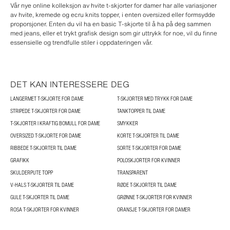
Vår nye online kolleksjon av hvite t-skjorter for damer har alle variasjoner
av hvite, kremede og ecru knits topper, i enten oversized eller formsydde
proporsjoner. Enten du vil ha en basic T-skjorte til å ha på deg sammen
med jeans, eller et trykt grafisk design som gir uttrykk for noe, vil du finne
essensielle og trendfulle stiler i oppdateringen vår.
DET KAN INTERESSERE DEG
LANGERMET T-SKJORTE FOR DAME
T-SKJORTER MED TRYKK FOR DAME
STRIPEDE T-SKJORTER FOR DAME
TANKTOPPER TIL DAME
T-SKJORTER I KRAFTIG BOMULL FOR DAME
SMYKKER
OVERSIZED T-SKJORTE FOR DAME
KORTE T-SKJORTER TIL DAME
RIBBEDE T-SKJORTER TIL DAME
SORTE T-SKJORTER FOR DAME
GRAFIKK
POLOSKJORTER FOR KVINNER
SKULDERPUTE TOPP
TRANSPARENT
V-HALS T-SKJORTER TIL DAME
RØDE T-SKJORTER TIL DAME
GULE T-SKJORTER TIL DAME
GRØNNE T-SKJORTER FOR KVINNER
ROSA T-SKJORTER FOR KVINNER
ORANSJE T-SKJORTER FOR DAMER