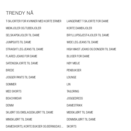
TRENDY NÅ
T-SKJORTER FOR KVINNER MED KORTE ERMER
LANGERMET T-SKJORTE FOR DAME
MIDIKJOLER OG TUBEKJOLER
KORTE DAMEKJOLER
SELSKAPSKJOLER TIL DAME
BRYLLUPSGJEST-KJOLER TIL DAME
JUMPSUITS TIL DAME
WIDE LEG JEANS TIL DAME
STRAIGHT LEG JEANS TIL DAME
HIGH WAIST JEANS OG DONGERI TIL DAME
FLARED JEANS FOR DAME
BLUSER FOR DAME
SATENGSKJORTE TIL DAME
HØY MIDJE
BREDE
PENBUKSER
JOGGER PANTS TIL DAME
LOUNGE
SOMMER
LIN
MED SHORTS
TAILORING
BEACHWEAR
JOGGEDRESS
DENIM
DAMESTRIKK
SKJØRT OG OMSLAGSSKJØRT TIL DAME
MIDISKJØRT TIL DAME
MINISKJØRT TIL DAME
DENIMSKJØRT TIL DAME
DAMESHORTS, KORTE BUKSER OG BERMUDAS TIL DAME
SKORTS