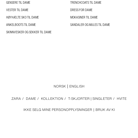
GENSERE TIL DAME
TRENCHCOATS TIL DAME
VESTER TIL DAME
DRESS FOR DAME
HØYHÆLTE SKO TIL DAME
MOKASINER TIL DAME
ANKELBOOTS TIL DAME
SANDALER OG MULES TIL DAME
SKINNVESKER OG SEKKER TIL DAME
NORSK
ENGLISH
ZARA
/
DAME
/
KOLLEKTION
/
T-SKJORTER | SINGLETER
/
HVITE
IKKE SELG MINE PERSONOPPLYSNINGER
BRUK AV KI