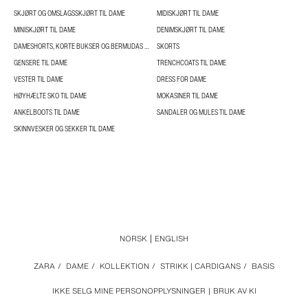
SKJØRT OG OMSLAGSSKJØRT TIL DAME
MIDISKJØRT TIL DAME
MINISKJØRT TIL DAME
DENIMSKJØRT TIL DAME
DAMESHORTS, KORTE BUKSER OG BERMUDAS TIL DAME
SKORTS
GENSERE TIL DAME
TRENCHCOATS TIL DAME
VESTER TIL DAME
DRESS FOR DAME
HØYHÆLTE SKO TIL DAME
MOKASINER TIL DAME
ANKELBOOTS TIL DAME
SANDALER OG MULES TIL DAME
SKINNVESKER OG SEKKER TIL DAME
NORSK
ENGLISH
ZARA
/
DAME
/
KOLLEKTION
/
STRIKK | CARDIGANS
/
BASIS
IKKE SELG MINE PERSONOPPLYSNINGER
BRUK AV KI