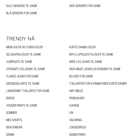
GULE GENSERE TIL DAME
GRÅ GENSERE FOR DAME
BLÅ GENSERE FOR DAME
TRENDY NÅ
MIDIKJOLER OG TUBEKJOLER
KORTE DAMEKJOLER
SELSKAPSKJOLER TIL DAME
BRYLLUPSGJEST-KJOLER TIL DAME
JUMPSUITS TIL DAME
WIDE LEG JEANS TIL DAME
STRAIGHT LEG JEANS TIL DAME
HIGH WAIST JEANS OG DONGERI TIL DAME
FLARED JEANS FOR DAME
BLUSER FOR DAME
SATENGSKJORTE TIL DAME
T-SKJORTER FOR KVINNER MED KORTE ERMER
LANGERMET T-SKJORTE FOR DAME
HØY MIDJE
BREDE
PENBUKSER
JOGGER PANTS TIL DAME
LOUNGE
SOMMER
LIN
MED SHORTS
TAILORING
BEACHWEAR
JOGGEDRESS
DENIM
DAMESTRIKK