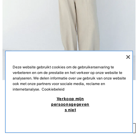
Deze website gebruikt cookies om de gebruikerservaring te
verbeteren en om de prestatie en het verkeer op onze website te
analyseren. We delen informatie over uw gebruik van onze website
ook met onze partners voor sociale media, reclame en
internetanalyse.
Cookiebeleid
BESCHRIJVING
KLEUR
SAMENSTELLING
LICHAAMSMATEN
Verkoop mijn
persoonsgegeven
WIJDE BLOUSE MET LINNEN
Lengte model: 179 cm
s niet
29,95 EUR
Blouse gemaakt van een mix van viscose en linnen. Reverskraag met V-
hals en lange mouwen.
29
LICHTBEIGE
4387/072/052
TOEVOEGEN