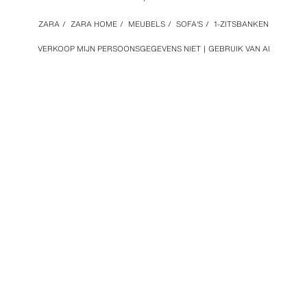
ZARA
/
ZARA HOME
/
MEUBELS
/
SOFA'S
/
1-ZITSBANKEN
VERKOOP MIJN PERSOONSGEGEVENS NIET
GEBRUIK VAN AI