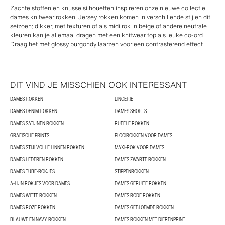
Zachte stoffen en knusse silhouetten inspireren onze nieuwe
collectie
dames knitwear rokken. Jersey rokken komen in verschillende stijlen dit
seizoen; dikker, met texturen of als
midi rok
in beige of andere neutrale
kleuren kan je allemaal dragen met een knitwear top als leuke co-ord.
Draag het met glossy burgondy laarzen voor een contrasterend effect.
DIT VIND JE MISSCHIEN OOK INTERESSANT
DAMES ROKKEN
LINGERIE
DAMES DENIM ROKKEN
DAMES SHORTS
DAMES SATIJNEN ROKKEN
RUFFLE ROKKEN
GRAFISCHE PRINTS
PLOOIROKKEN VOOR DAMES
DAMES STIJLVOLLE LINNEN ROKKEN
MAXI-ROK VOOR DAMES
DAMES LEDEREN ROKKEN
DAMES ZWARTE ROKKEN
DAMES TUBE-ROKJES
STIPPENROKKEN
A-LIJN ROKJES VOOR DAMES
DAMES GERUITE ROKKEN
DAMES WITTE ROKKEN
DAMES RODE ROKKEN
DAMES ROZE ROKKEN
DAMES GEBLOEMDE ROKKEN
BLAUWE EN NAVY ROKKEN
DAMES ROKKEN MET DIERENPRINT