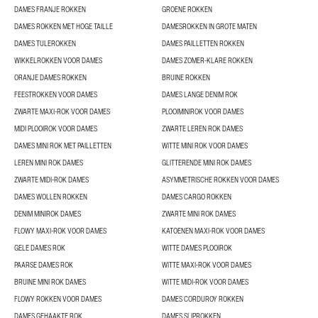
DAMES FRANJE ROKKEN
GROENE ROKKEN
DAMES ROKKEN MET HOGE TAILLE
DAMESROKKEN IN GROTE MATEN
DAMES TULEROKKEN
DAMES PAILLETTEN ROKKEN
WIKKELROKKEN VOOR DAMES
DAMES ZOMER-KLARE ROKKEN
ORANJE DAMES ROKKEN
BRUINE ROKKEN
FEESTROKKEN VOOR DAMES
DAMES LANGE DENIM ROK
ZWARTE MAXI-ROK VOOR DAMES
PLOOIMINIROK VOOR DAMES
MIDI PLOOIROK VOOR DAMES
ZWARTE LEREN ROK DAMES
DAMES MINI ROK MET PAILLETTEN
WITTE MINI ROK VOOR DAMES
LEREN MINI ROK DAMES
GLITTERENDE MINI ROK DAMES
ZWARTE MIDI-ROK DAMES
ASYMMETRISCHE ROKKEN VOOR DAMES
DAMES WOLLEN ROKKEN
DAMES CARGO ROKKEN
DENIM MINIROK DAMES
ZWARTE MINI ROK DAMES
FLOWY MAXI-ROK VOOR DAMES
KATOENEN MAXI-ROK VOOR DAMES
GELE DAMES ROK
WITTE DAMES PLOOIROK
PAARSE DAMES ROK
WITTE MAXI-ROK VOOR DAMES
BRUINE MINI ROK DAMES
WITTE MIDI-ROK VOOR DAMES
FLOWY ROKKEN VOOR DAMES
DAMES CORDUROY ROKKEN
DAMES GEHAAKTE ROK
DAMES SLIPROKKEN