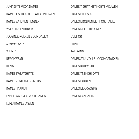
JUMPSUITS VOOR DAMES
DAMES T-SHIRT MET KORTE MOUWEN
DAMES T-SHIRTS MET LANGE MOUWEN
DAMES BLOUSES
DAMES SATIJNEN HEMDEN
DAMES BROEKEN MET HOGE TAILLE
WIJDE PIJPEN BROEK
DAMES NETTE BROEKEN
JOGGINGBROEKEN VOOR DAMES
COMFORT
SUMMER SETS
LINEN
SHORTS
TAILORING
BEACHWEAR
DAMES STIJLVOLLE JOGGINGSPAKKEN
DENIM
DAMES KNITWEAR
DAMES SWEATSHIRTS
DAMES TRENCHCOATS
DAMES VESTEN & BLAZERS
DAMES PAKKEN
DAMES HAKKEN
DAMES MOCCASSINS
ENKELLAARSJES VOOR DAMES
DAMES SANDALEN
LEREN DAMESTASSEN