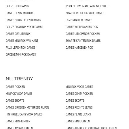
GRIJZE ROK DAMES
I2024-SEO-WOMAN-SATIN-MIDI-SKIRT
DAMES DENIM MIDI ROK
ZWARTE PLOOIROK VOOR DAMES
DAMES BRUIN LEREN ROKKEN
ROZE MINI ROK DAMES
GRIJZE PLOOIROK VOOR DAMES
DAMES WITTE KANTEN ROK
DAMES GERUITE ROK
DAMES UITLOPENDE ROKKEN
DAMES MINI-ROK VAN KANT
ZWARTE KANTEN ROK DAMES
FAUX LEREN ROK DAMES
DAMES KATOENEN ROK
GROENE MINI ROK DAMES
NU TRENDY
DAMES ROKKEN
MIDI-ROK VOOR DAMES
MINIROK VOOR DAMES
DAMES DENIM ROKKEN
DAMES SHORTS
DAMES SKORTS
DAMES BROEKEN MET BREDE PIJPEN
DAMES RECHTE JEANS
HIGH-RISE JEANS VOOR DAMES
DAMES FLARE JEANS
DAMES MIDI-JURKEN
DAMES MINI JURKEN
DAMES AVONDJURKEN
DAMES JURKEN VOOR HUWELIJKSFEESTEN