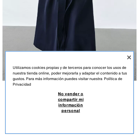
Utilizamos cookies propias y de terceros para conocer los usos de
nuestra tienda online, poder mejorarla y adaptar el contenido a tus
gustos. Para más información puedes visitar nuestra
Política de
Privacidad
No vender o
DESCRIPCIÓN
DETALLES
MEASUREMENTS
compartir mi
información
TRENCH OVERSIZE CINTURÓN ZW COLLECTION
Altura modelo: 177 cm
personal
$ 2,499.00
-70%
$ 749.00
ZARA WOMAN COLLECTION
$ 74
VER SIMILARES
Trench amplio confeccionado en hilatura con mezcla de algodón. Cuello
AGOTADO
AZUL
0518/048/400
solapa y manga larga ajustable con trabillas. Bolsillos delanteros.