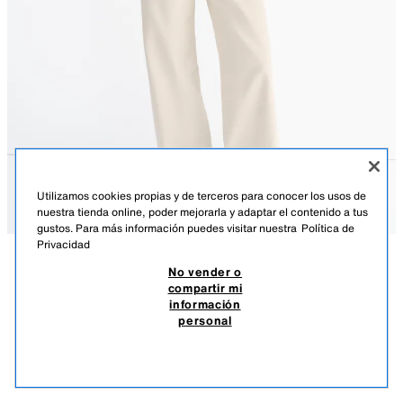
Utilizamos cookies propias y de terceros para conocer los usos de
nuestra tienda online, poder mejorarla y adaptar el contenido a tus
gustos. Para más información puedes visitar nuestra
Política de
Privacidad
No vender o
DESCRIPCIÓN
DETALLES
MEASUREMENTS
compartir mi
información
TOP CORTO BORDADOS PERFORADOS
Altura modelo: 177 cm
personal
$ 849.00
-70%
$ 254.00
Top con bordados perforados multicolor y manga corta. Cierre frontal con
$ 25
lazos con cuentas.
VER SIMILARES
MULTICOLOR
3036/994/330
AGOTADO