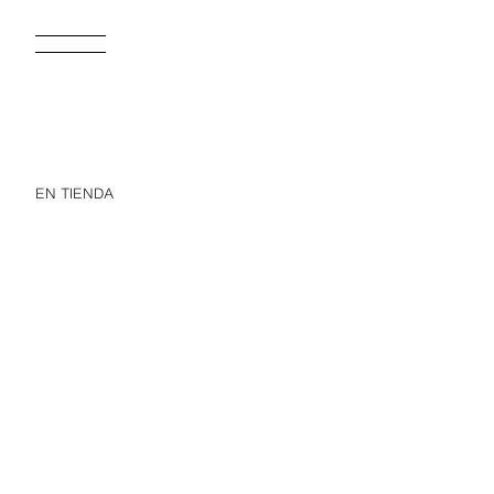
EN TIENDA
GORRO CUADRO VICHY Y FLORES BORDADAS
$ 349.00
$ 