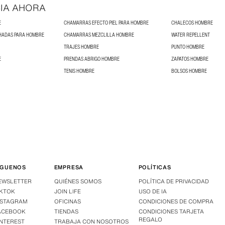
IA AHORA
E
CHAMARRAS EFECTO PIEL PARA HOMBRE
CHALECOS HOMBRE
HADAS PARA HOMBRE
CHAMARRAS MEZCLILLA HOMBRE
WATER REPELLENT
TRAJES HOMBRE
PUNTO HOMBRE
E
PRENDAS ABRIGO HOMBRE
ZAPATOS HOMBRE
TENIS HOMBRE
BOLSOS HOMBRE
ÍGUENOS
EMPRESA
POLÍTICAS
EWSLETTER
QUIÉNES SOMOS
POLÍTICA DE PRIVACIDAD
IKTOK
JOIN LIFE
USO DE IA
NSTAGRAM
OFICINAS
CONDICIONES DE COMPRA
ACEBOOK
TIENDAS
CONDICIONES TARJETA
REGALO
INTEREST
TRABAJA CON NOSOTROS