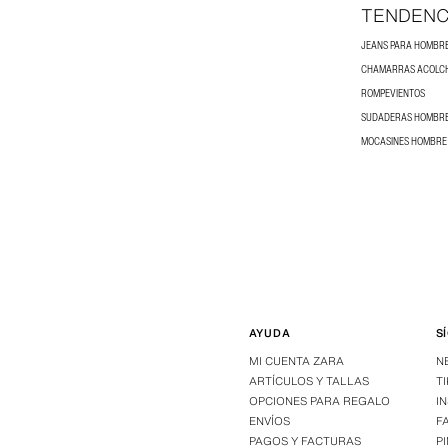
TENDENC
JEANS PARA HOMBR
CHAMARRAS ACOLC
ROMPEVIENTOS
SUDADERAS HOMBR
MOCASINES HOMBRE
AYUDA
S
MI CUENTA ZARA
N
ARTÍCULOS Y TALLAS
T
OPCIONES PARA REGALO
I
ENVÍOS
F
PAGOS Y FACTURAS
P