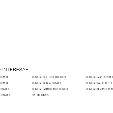
E INTERESAR
E HOMBRE
PLAYERAS CUELLO PICO HOMBRE
PLAYERAS AZULES HOMB
 HOMBRE
PLAYERAS NEGRAS HOMBRE
PLAYERAS MARRONES DE
E HOMBRE
PLAYERAS AMARILLAS DE HOMBRE
PLAYERAS ROJAS DE HO
DE HOMBRE
SPECIAL PRICES