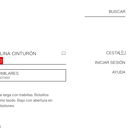
BUSCAR
0
LINA CINTURÓN
CESTA
0
INICIAR SESIÓN
AYUDA
IMILARES
GOTADO
larga con trabillas. Bolsillos
smo tejido. Bajo con abertura en
 botones.
S