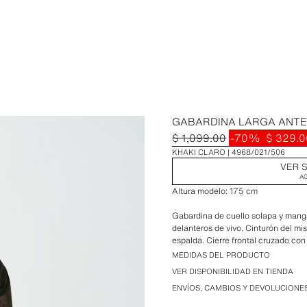
GABARDINA LARGA ANTE
$ 1,099.00
-70%
$ 329.0
KHAKI CLARO
4968/021/506
VER S
A
Altura modelo: 175 cm
Gabardina de cuello solapa y manga 
delanteros de vivo. Cinturón del mi
espalda. Cierre frontal cruzado con
MEDIDAS DEL PRODUCTO
VER DISPONIBILIDAD EN TIENDA
ENVÍOS, CAMBIOS Y DEVOLUCIONE