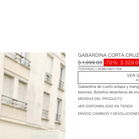
GABARDINA CORTA CRU
$ 1,099.00
-70%
$ 329.0
TOSTADO
3046/061/704
VER S
A
Gabardina de cuello solapa y manga
botones. Bolsillos delanteros de viv
MEDIDAS DEL PRODUCTO
VER DISPONIBILIDAD EN TIENDA
ENVÍOS, CAMBIOS Y DEVOLUCIONE