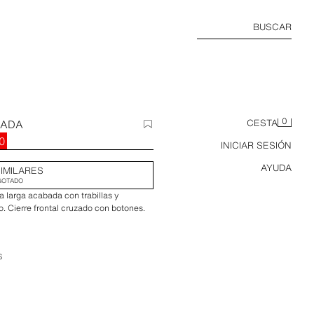
BUSCAR
0
ZADA
CESTA
0
INICIAR SESIÓN
AYUDA
IMILARES
GOTADO
 larga acabada con trabillas y
o. Cierre frontal cruzado con botones.
S