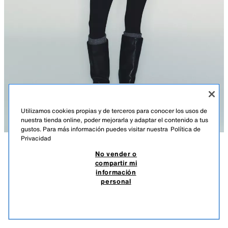
Utilizamos cookies propias y de terceros para conocer los usos de
nuestra tienda online, poder mejorarla y adaptar el contenido a tus
gustos. Para más información puedes visitar nuestra
Política de
Privacidad
No vender o
DESCRIPCIÓN
DETALLES
MEASUREMENTS
compartir mi
CHAMARRA ACOLCHADA CAPUCHA WATER REPELLENT
información
WINDPROOF
Altura modelo: 178 cm
personal
$ 1,999.00
-70%
$ 599.00
Chamarra acolchada resistente al agua y al viento, con aislamiento
$ 59
térmico para climas fríos. Cuello alto con capucha y manga larga
VER SIMILARES
acabada en puño interior elástico. Bolsillos delanteros con forro polar
AGOTADO
NEGRO
4749/814/800
interior. Correas interiores para colgar la chamarra de los hombros. Cierre