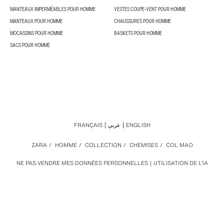
MANTEAUX IMPERMÉABLES POUR HOMME
VESTES COUPE-VENT POUR HOMME
MANTEAUX POUR HOMME
CHAUSSURES POUR HOMME
MOCASSINS POUR HOMME
BASKETS POUR HOMME
SACS POUR HOMME
FRANÇAIS
عربي
ENGLISH
ZARA
/
HOMME
/
COLLECTION
/
CHEMISES
/
COL MAO
NE PAS VENDRE MES DONNÉES PERSONNELLES
UTILISATION DE L’IA