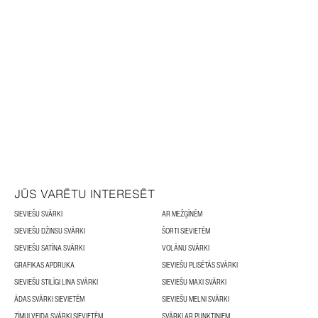
JŪS VARĒTU INTERESĒT
SIEVIEŠU SVĀRKI
AR MEŽĢĪNĒM
SIEVIEŠU DŽINSU SVĀRKI
ŠORTI SIEVIETĒM
SIEVIEŠU SATĪNA SVĀRKI
VOLĀNU SVĀRKI
GRAFIKAS APDRUKA
SIEVIEŠU PLISĒTĀS SVĀRKI
SIEVIEŠU STILĪGI LINA SVĀRKI
SIEVIEŠU MAXI SVĀRKI
ĀDAS SVĀRKI SIEVIETĒM
SIEVIEŠU MELNI SVĀRKI
ZĪMUĻVEIDA SVĀRKI SIEVIETĒM
SVĀRKI AR PUNKTIŅIEM