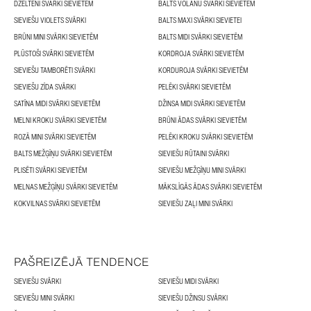
DZELTENI SVĀRKI SIEVIETĒM
BALTS VOLĀNU SVĀRKI SIEVIETĒM
SIEVIEŠU VIOLETS SVĀRKI
BALTS MAXI SVĀRKI SIEVIETEI
BRŪNI MINI SVĀRKI SIEVIETĒM
BALTS MIDI SVĀRKI SIEVIETĒM
PLŪSTOŠI SVĀRKI SIEVIETĒM
KORDROJA SVĀRKI SIEVIETĒM
SIEVIEŠU TAMBORĒTI SVĀRKI
KORDUROJA SVĀRKI SIEVIETĒM
SIEVIEŠU ZĪDA SVĀRKI
PELĒKI SVĀRKI SIEVIETĒM
SATĪNA MIDI SVĀRKI SIEVIETĒM
DŽINSA MIDI SVĀRKI SIEVIETĒM
MELNI KROKU SVĀRKI SIEVIETĒM
BRŪNI ĀDAS SVĀRKI SIEVIETĒM
ROZĀ MINI SVĀRKI SIEVIETĒM
PELĒKI KROKU SVĀRKI SIEVIETĒM
BALTS MEŽĢĪŅU SVĀRKI SIEVIETĒM
SIEVIEŠU RŪTAINI SVĀRKI
PLISĒTI SVĀRKI SIEVIETĒM
SIEVIEŠU MEŽĢĪŅU MINI SVĀRKI
MELNAS MEŽĢĪŅU SVĀRKI SIEVIETĒM
MĀKSLĪGĀS ĀDAS SVĀRKI SIEVIETĒM
KOKVILNAS SVĀRKI SIEVIETĒM
SIEVIEŠU ZAĻI MINI SVĀRKI
PAŠREIZĒJĀ TENDENCE
SIEVIEŠU SVĀRKI
SIEVIEŠU MIDI SVĀRKI
SIEVIEŠU MINI SVĀRKI
SIEVIEŠU DŽINSU SVĀRKI