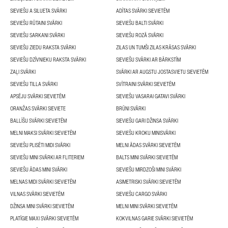
SIEVIEŠU A SILUETA SVĀRKI
ADĪTAS SVĀRKI SIEVIETĒM
SIEVIEŠU RŪTAINI SVĀRKI
SIEVIEŠU BALTI SVĀRKI
SIEVIEŠU SARKANI SVĀRKI
SIEVIEŠU ROZĀ SVĀRKI
SIEVIEŠU ZIEDU RAKSTA SVĀRKI
ZILAS UN TUMŠI ZILAS KRĀSAS SVĀRKI
SIEVIEŠU DZĪVNIEKU RAKSTA SVĀRKI
SIEVIEŠU SVĀRKI AR BĀRKSTĪM
ZAĻI SVĀRKI
SVĀRKI AR AUGSTU JOSTASVIETU SIEVIETĒM
SIEVIEŠU TILLA SVĀRKI
SVĪTRAINI SVĀRKI SIEVIETĒM
APSĒJU SVĀRKI SIEVIETĒM
SIEVIEŠU VASARAI GATAVI SVĀRKI
ORANŽAS SVĀRKI SIEVIETE
BRŪNI SVĀRKI
BALLĪŠU SVĀRKI SIEVIETĒM
SIEVIEŠU GARI DŽINSA SVĀRKI
MELNI MAKSI SVĀRKI SIEVIETĒM
SIEVIEŠU KROKU MINISVĀRKI
SIEVIEŠU PLISĒTI MIDI SVĀRKI
MELNI ĀDAS SVĀRKI SIEVIETĒM
SIEVIEŠU MINI SVĀRKI AR FLITERIEM
BALTS MINI SVĀRKI SIEVIETĒM
SIEVIEŠU ĀDAS MINI SVĀRKI
SIEVIEŠU MIRDZOŠI MINI SVĀRKI
MELNAS MIDI SVĀRKI SIEVIETĒM
ASIMETRISKI SVĀRKI SIEVIETĒM
VILNAS SVĀRKI SIEVIETĒM
SIEVIEŠU CARGO SVĀRKI
DŽINSA MINI SVĀRKI SIEVIETĒM
MELNI MINI SVĀRKI SIEVIETĒM
PLATĪGIE MAXI SVĀRKI SIEVIETĒM
KOKVILNAS GARIE SVĀRKI SIEVIETĒM