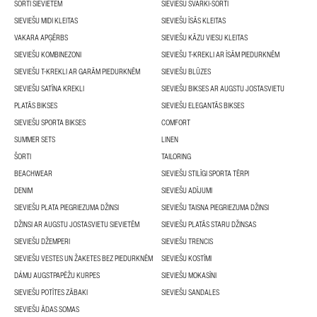
ŠORTI SIEVIETĒM
SIEVIEŠU SVĀRKI-ŠORTI
SIEVIEŠU MIDI KLEITAS
SIEVIEŠU ĪSĀS KLEITAS
VAKARA APĢĒRBS
SIEVIEŠU KĀZU VIESU KLEITAS
SIEVIEŠU KOMBINEZONI
SIEVIEŠU T-KREKLI AR ĪSĀM PIEDURKNĒM
SIEVIEŠU T-KREKLI AR GARĀM PIEDURKNĒM
SIEVIEŠU BLŪZES
SIEVIEŠU SATĪNA KREKLI
SIEVIEŠU BIKSES AR AUGSTU JOSTASVIETU
PLATĀS BIKSES
SIEVIEŠU ELEGANTĀS BIKSES
SIEVIEŠU SPORTA BIKSES
COMFORT
SUMMER SETS
LINEN
ŠORTI
TAILORING
BEACHWEAR
SIEVIEŠU STILĪGI SPORTA TĒRPI
DENIM
SIEVIEŠU ADĪJUMI
SIEVIEŠU PLATA PIEGRIEZUMA DŽINSI
SIEVIEŠU TAISNA PIEGRIEZUMA DŽINSI
DŽINSI AR AUGSTU JOSTASVIETU SIEVIETĒM
SIEVIEŠU PLATĀS STARU DŽINSAS
SIEVIEŠU DŽEMPERI
SIEVIEŠU TRENCIS
SIEVIEŠU VESTES UN ŽAKETES BEZ PIEDURKNĒM
SIEVIEŠU KOSTĪMI
DÁMU AUGSTPAPĒŽU KURPES
SIEVIEŠU MOKASĪNI
SIEVIEŠU POTĪTES ZĀBAKI
SIEVIEŠU SANDALES
SIEVIEŠU ĀDAS SOMAS