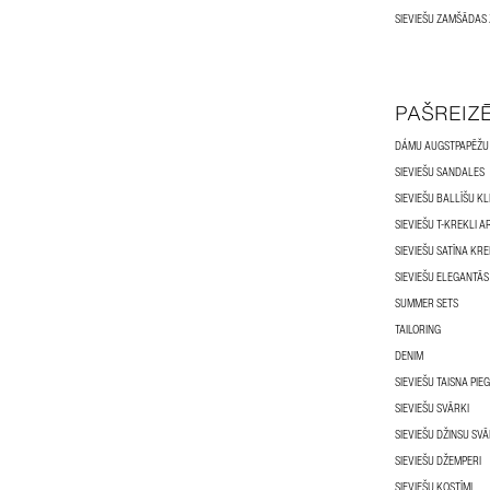
SIEVIEŠU ZAMŠĀDAS
PAŠREIZ
DÁMU AUGSTPAPĒŽU
SIEVIEŠU SANDALES
SIEVIEŠU BALLĪŠU KL
SIEVIEŠU T-KREKLI 
SIEVIEŠU SATĪNA KRE
SIEVIEŠU ELEGANTĀS
SUMMER SETS
TAILORING
DENIM
SIEVIEŠU TAISNA PIE
SIEVIEŠU SVĀRKI
SIEVIEŠU DŽINSU SVĀ
SIEVIEŠU DŽEMPERI
SIEVIEŠU KOSTĪMI