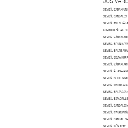
JŪS VAR
SIEVIEŠU ZĀBAKI UN 
SIEVIEŠU SANDALES
SIEVIEŠU MELNI ZĀBA
KOVBOJU ZĀBAKI SI
SIEVIEŠU ZĀBAKI AR
SIEVIEŠU BRŪNI APAV
SIEVIEŠU BALTIE APAV
SIEVIEŠU ZELTA KUR
SIEVIEŠU ZĀBAKI AR
SIEVIEŠU ĀDAS APAVI
SIEVIEŠU SLIDERS S
SIEVIEŠU DARBA APA
SIEVIEŠU BALTAS SA
SIEVIEŠU ESPADRILL
SIEVIEŠU SANDALES 
SIEVIEŠU CAURSPĪDĪG
SIEVIEŠU SANDALES 
SIEVIEŠU BĒŠI APAVI