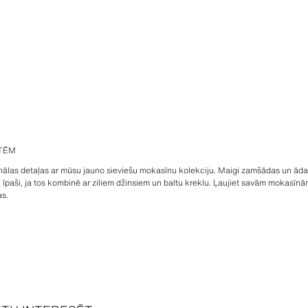
ETĒM
ionālas detaļas ar mūsu jauno sieviešu mokasīnu kolekciju. Maigi zamšādas un ādas
 īpaši, ja tos kombinē ar ziliem džinsiem un baltu kreklu. Ļaujiet savām mokasīn
as.