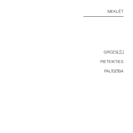
MEKLĒT
0
GROZS
PIETEIKTIES
PALĪDZĪBA
VAĻĒJI ZAMŠĀDAS MOKASĪNI