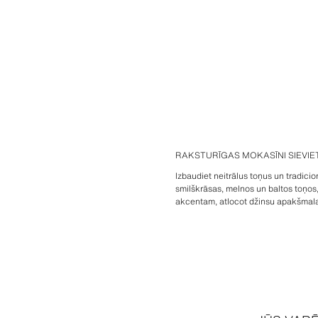
RAKSTURĪGAS MOKASĪNI SIEVI
Izbaudiet neitrālus toņus un tradic
smilškrāsas, melnos un baltos toņos,
akcentam, atlocot džinsu apakšmal