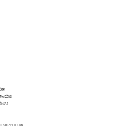
ĒRPI
UMA DŽINSI
ŽINSAS
SIEVIEŠU VESTES UN ŽAKETES BEZ PIEDURKNĒM