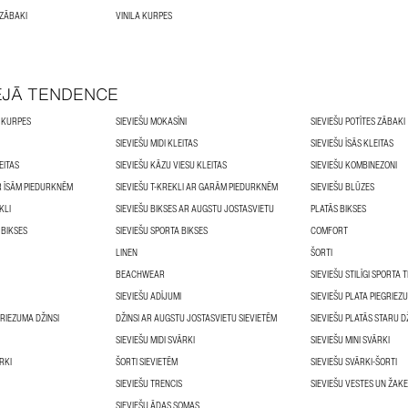
 ZĀBAKI
VINILA KURPES
ĒJĀ TENDENCE
 KURPES
SIEVIEŠU MOKASĪNI
SIEVIEŠU POTĪTES ZĀBAKI
SIEVIEŠU MIDI KLEITAS
SIEVIEŠU ĪSĀS KLEITAS
EITAS
SIEVIEŠU KĀZU VIESU KLEITAS
SIEVIEŠU KOMBINEZONI
AR ĪSĀM PIEDURKNĒM
SIEVIEŠU T-KREKLI AR GARĀM PIEDURKNĒM
SIEVIEŠU BLŪZES
KLI
SIEVIEŠU BIKSES AR AUGSTU JOSTASVIETU
PLATĀS BIKSES
 BIKSES
SIEVIEŠU SPORTA BIKSES
COMFORT
LINEN
ŠORTI
BEACHWEAR
SIEVIEŠU STILĪGI SPORTA T
SIEVIEŠU ADĪJUMI
SIEVIEŠU PLATA PIEGRIEZ
GRIEZUMA DŽINSI
DŽINSI AR AUGSTU JOSTASVIETU SIEVIETĒM
SIEVIEŠU PLATĀS STARU D
SIEVIEŠU MIDI SVĀRKI
SIEVIEŠU MINI SVĀRKI
RKI
ŠORTI SIEVIETĒM
SIEVIEŠU SVĀRKI-ŠORTI
SIEVIEŠU TRENCIS
SIEVIEŠU ĀDAS SOMAS