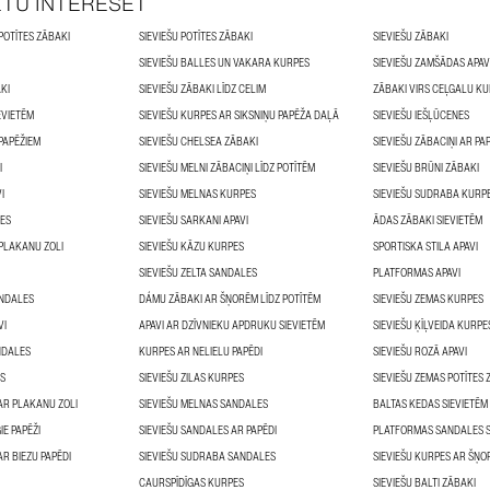
ĒTU INTERESĒT
POTĪTES ZĀBAKI
SIEVIEŠU POTĪTES ZĀBAKI
SIEVIEŠU ZĀBAKI
SIEVIEŠU BALLES UN VAKARA KURPES
SIEVIEŠU ZAMŠĀDAS APAV
KI
SIEVIEŠU ZĀBAKI LĪDZ CELIM
ZĀBAKI VIRS CEĻGALU KU
EVIETĒM
SIEVIEŠU KURPES AR SIKSNIŅU PAPĒŽA DAĻĀ
SIEVIEŠU IEŠĻŪCENES
 PAPĒŽIEM
SIEVIEŠU CHELSEA ZĀBAKI
SIEVIEŠU ZĀBACIŅI AR PA
I
SIEVIEŠU MELNI ZĀBACIŅI LĪDZ POTĪTĒM
SIEVIEŠU BRŪNI ZĀBAKI
I
SIEVIEŠU MELNAS KURPES
SIEVIEŠU SUDRABA KURP
PES
SIEVIEŠU SARKANI APAVI
ĀDAS ZĀBAKI SIEVIETĒM
 PLAKANU ZOLI
SIEVIEŠU KĀZU KURPES
SPORTISKA STILA APAVI
SIEVIEŠU ZELTA SANDALES
PLATFORMAS APAVI
ANDALES
DÁMU ZĀBAKI AR ŠŅORĒM LĪDZ POTĪTĒM
SIEVIEŠU ZEMAS KURPES
VI
APAVI AR DZĪVNIEKU APDRUKU SIEVIETĒM
SIEVIEŠU ĶĪĻVEIDA KURPE
NDALES
KURPES AR NELIELU PAPĒDI
SIEVIEŠU ROZĀ APAVI
ES
SIEVIEŠU ZILAS KURPES
SIEVIEŠU ZEMAS POTĪTES 
AR PLAKANU ZOLI
SIEVIEŠU MELNAS SANDALES
BALTAS KEDAS SIEVIETĒM
IE PAPĒŽI
SIEVIEŠU SANDALES AR PAPĒDI
PLATFORMAS SANDALES S
AR BIEZU PAPĒDI
SIEVIEŠU SUDRABA SANDALES
SIEVIEŠU KURPES AR ŠŅ
CAURSPĪDĪGAS KURPES
SIEVIEŠU BALTI ZĀBAKI