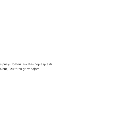
 pušķu loaferi izskatās nepiespiesti
ām būt jūsu tērpa galvenajam