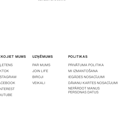
EKOJIET MUMS
UZŅĒMUMS
POLITIKAS
IĻETENS
PAR MUMS
PRIVĀTUMA POLITIKA
IKTOK
JOIN LIFE
MI IZMANTOŠANA
NSTAGRAM
BIROJI
IEGĀDES NOSACĪJUMI
ACEBOOK
VEIKALI
DĀVANU KARTES NOSACĪJUMI
NEPĀRDOT MANUS
INTEREST
PERSONAS DATUS
OUTUBE