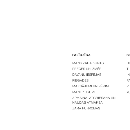
PALĪDZĪBA
S
MANS ZARA KONTS
B
PRECES UN IZMĒRI
T
DĀVANU IESPĒJAS
I
PIEGĀDES
F
MAKSĀJUMI UN RĒĶINI
P
MANI PIRKUMI
Y
APMAIŅA, ATGRIEŠANA UN
NAUDAS ATMAKSA
ZARA FUNKCIJAS